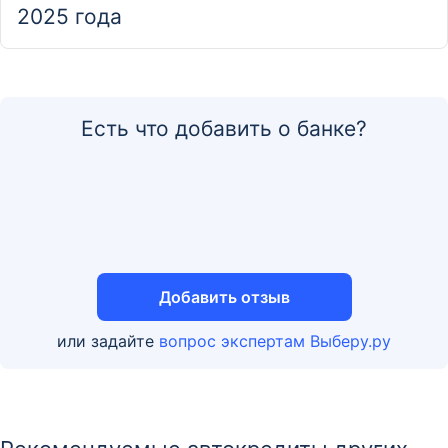
2025 года
ККО "Пермский" Филиала "Центральный"
г. Пермь, ул Революции, д 21
Отделение
Есть что добавить о банке?
ККО «Пермь» Филиала «Корпоративный»
ПАО «Совкомбанк»
г Пермь, пр-кт Комсомольский, д 34, оф 101
Отделение
Добавить отзыв
Кредитно-кассовый офис «Белогорский»
или задайте
вопрос экспертам Выберу.ру
Амурская область, Белогорск, улица Кирова, 119
Отделение
Кредитно-кассовый офис