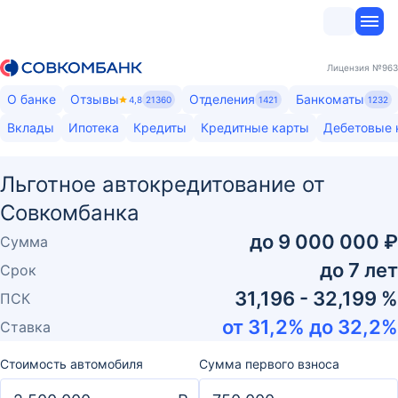
Лицензия
№963
О банке
Отзывы
Отделения
Банкоматы
4,8
21360
1421
1232
Вклады
Ипотека
Кредиты
Кредитные карты
Дебетовые 
Льготное автокредитование от
Совкомбанка
до
9 000 000 ₽
Сумма
до
7
лет
Срок
31,196 - 32,199 %
ПСК
от
31,2
% до
32,2
%
Ставка
Стоимость автомобиля
Сумма первого взноса