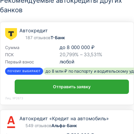
Рекомендуемые автокредиты других
«Благовещенский № 2»
банков
Амурская область, Благовещенск, Амурская улица, 133
Автокредит
Отделение
187 отзывов
Т-Банк
Кредитно-кассовый офис
до
8 000 000 ₽
Сумма
«Благовещенский»
20,799% – 33,531%
ПСК
Амурская область, Благовещенск, улица Калинина, 61
любой
Первый взнос
до 8 млн ₽ по паспорту и водительскому 
ПОЧЕМУ ВЫБИРАЮТ
Отправить заявку
Лиц. №2673
Автокредит «Кредит на автомобиль»
549 отзывов
Альфа-Банк