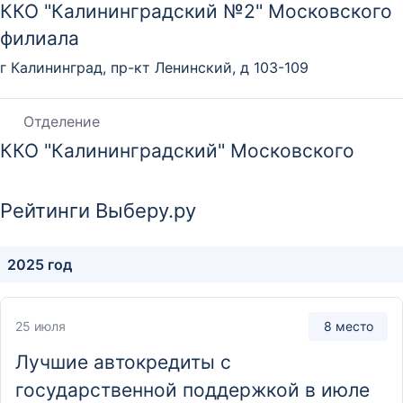
ККО "Калининградский №2" Московского
филиала
г Калининград, пр-кт Ленинский, д 103-109
Отделение
ККО "Калининградский" Московского
Филиала
г Калининград, ул Черняховского, д 6А, кв 12
Рейтинги Выберу.ру
Отделение
2025 год
ККО "Пермский Центр" Филиала
"Центральный"
25 июля
8 место
г. Пермь, ул Ленина, д 59
Лучшие автокредиты с
государственной поддержкой в июле
Отделение