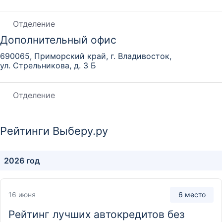
Отделение
Дополнительный офис
690065, Приморский край, г. Владивосток,
ул. Стрельникова, д. 3 Б
Отделение
Дополнительный офис
692481, Приморский край, с. Вольно-Надеждинское,
Рейтинги Выберу.ру
ул. Пушкина, д. 32.
2026 год
Отделение
Дополнительный офис
16 июня
6 место
690080, Приморский край, г. Владивосток,
ул. Сахалинская, д. 27
Рейтинг лучших автокредитов без