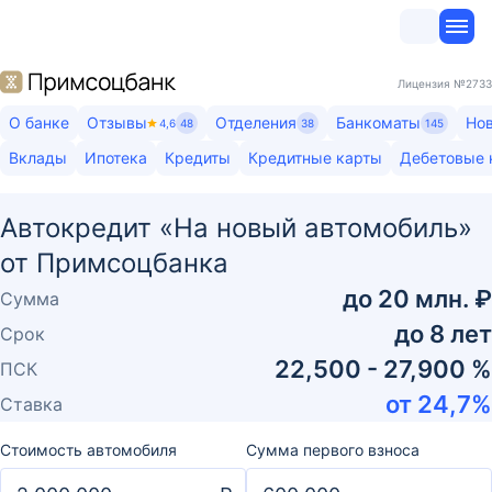
Лицензия
№2733
О банке
Отзывы
Отделения
Банкоматы
Но
4,6
48
38
145
Вклады
Ипотека
Кредиты
Кредитные карты
Дебетовые 
Автокредит «На новый автомобиль»
от Примсоцбанка
до
20 млн. ₽
Сумма
до
8
лет
Срок
22,500 - 27,900 %
ПСК
от
24,7
%
Ставка
Стоимость автомобиля
Сумма первого взноса