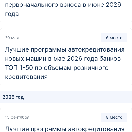
первоначального взноса в июне 2026
Отделение
года
Дополнительный офис
690005, Приморский край, г. Владивосток,
ул. Новоивановская, д. 3
20 мая
6 место
Лучшие программы автокредитования
Отделение
новых машин в мае 2026 года банков
Дополнительный офис
ТОП 1-50 по объемам розничного
690021, Приморский край, г. Владивосток,
кредитования
ул. Калинина, д. 277
Отделение
2025 год
Дополнительный офис
690105, Приморский край, г. Владивосток, ул. Русская,
15 сентября
8 место
д. 41а
Лучшие программы автокредитования