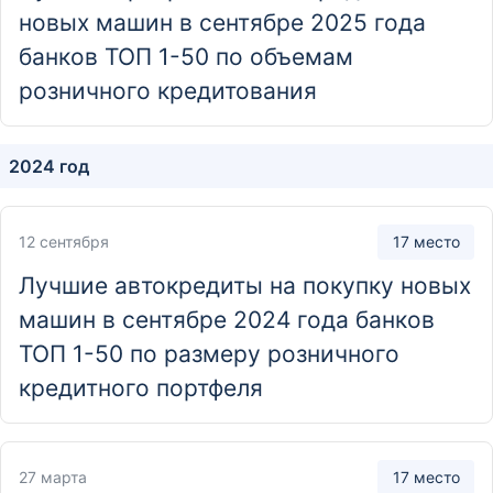
Отделение
новых машин в сентябре 2025 года
Дополнительный офис
банков ТОП 1-50 по объемам
розничного кредитования
690033, Приморский край, г. Владивосток, просп. 100
лет Владивостока, д. 46
2024 год
Отделение
Дополнительный офис
12 сентября
17 место
692135, Приморский край, г. Дальнереченск, ул. Героев
Даманского, д. 10, кв.3
Лучшие автокредиты на покупку новых
машин в сентябре 2024 года банков
ТОП 1-50 по размеру розничного
кредитного портфеля
27 марта
17 место