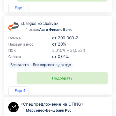
Лиц. №2766
Еще 1
«Largus Exclusive»
1 отзыв
Авто Финанс Банк
от
200 000 ₽
Сумма
от
20
%
Первый взнос
3,010% – 31,053%
ПСК
от
0,01
%
Ставка
Без залога
Без справок о доходе
Подобрать
Лиц. №170
Еще 4
«Спецпредложение на OTING»
Мерседес-Бенц Банк Рус