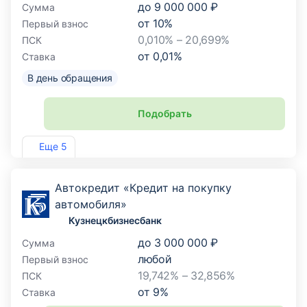
до
9 000 000 ₽
Сумма
от
10
%
Первый взнос
0,010% – 20,699%
ПСК
от
0,01
%
Ставка
В день обращения
Подобрать
Лиц. №3473
Еще 5
Автокредит «Кредит на покупку
автомобиля»
Кузнецкбизнесбанк
до
3 000 000 ₽
Сумма
любой
Первый взнос
19,742% – 32,856%
ПСК
от
9
%
Ставка