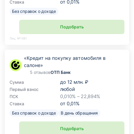
от
0,01
%
Ставка
Без справок о доходе
Подобрать
Лиц. №1481
«Кредит на покупку автомобиля в
салоне»
5 отзывов
ОТП Банк
до
12 млн. ₽
Сумма
любой
Первый взнос
0,010% – 22,894%
ПСК
от
0,01
%
Ставка
Без справок о доходе
В день обращения
Подобрать