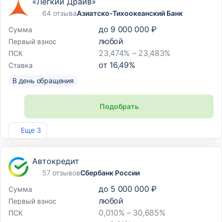
«Лёгкий Драйв»
64 отзыва
Азиатско-Тихоокеанский Банк
до
9 000 000 ₽
Сумма
любой
Первый взнос
23,474% – 23,483%
ПСК
от
16,49
%
Ставка
В день обращения
Подобрать
Лиц. №1810
Еще 3
Автокредит
57 отзывов
Сбербанк России
до
5 000 000 ₽
Сумма
любой
Первый взнос
0,010% – 30,685%
ПСК