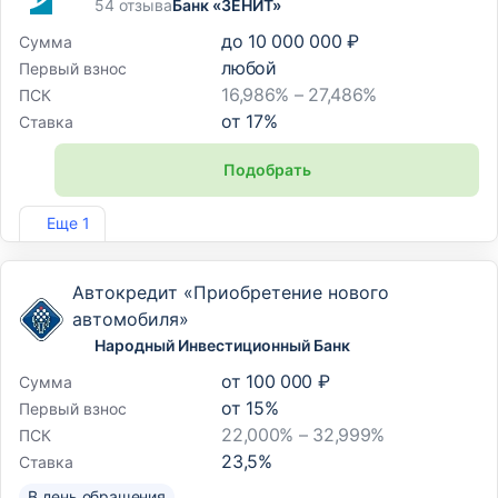
54 отзыва
Банк «ЗЕНИТ»
до
10 000 000 ₽
Сумма
любой
Первый взнос
16,986% – 27,486%
ПСК
от
17
%
Ставка
Подобрать
Лиц. №3255
Еще 1
Автокредит «Приобретение нового
автомобиля»
Народный Инвестиционный Банк
от
100 000 ₽
Сумма
от
15
%
Первый взнос
22,000% – 32,999%
ПСК
23,5
%
Ставка
В день обращения