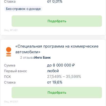
от
0,01
%
Ставка
Без справок о доходе
Подобрать
Лиц. №1481
«Специальная программа на коммерческие
автомобили»
2 отзыва
Инго Банк
до
8 000 000 ₽
Сумма
любой
Первый взнос
27,549% – 35,599%
ПСК
от
19,6
%
Ставка
Подобрать
Лиц. №2307