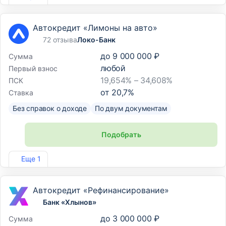
Автокредит «Лимоны на авто»
72 отзыва
Локо-Банк
до
9 000 000 ₽
Сумма
любой
Первый взнос
19,654% – 34,608%
ПСК
от
20,7
%
Ставка
Без справок о доходе
По двум документам
Подобрать
Лиц. №2707
Еще 1
Автокредит «Рефинансирование»
Банк «Хлынов»
до
3 000 000 ₽
Сумма