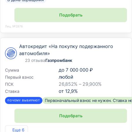
Подобрать
Лиц. №2876
Автокредит «На покупку подержанного
автомобиля»
23 отзыва
Газпромбанк
до
7 000 000 ₽
Сумма
любой
Первый взнос
26,852% – 29,900%
ПСК
от
12,9
%
Ставка
Первоначальный взнос не нужен. Ставка н
ПОЧЕМУ ВЫБИРАЮТ
Подобрать
Лиц. №354
Еще 6