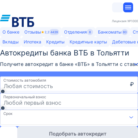
Лицензия
№1000
О банке
Отзывы
Отделения
Банкоматы
Ст
2,2
4439
8
80
Вклады
Ипотека
Кредиты
Кредитные карты
Дебетовые 
Автокредиты банка ВТБ в Тольятти
Получите автокредит в банке «ВТБ» в Тольятти с став
Стоимость автомобиля
₽
Первоначальный взнос
Срок
Подобрать автокредит