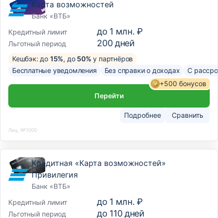
Карта возможностей
Банк «ВТБ»
до
1 млн. ₽
Кредитный лимит
200
дней
Льготный период
Кешбэк: до
15%
, до
50%
у партнёров
Бесплатные уведомления
Без справки о доходах
С рассро
+500 бонусов
Перейти
Подробнее
Сравнить
Лиц. №1000
Кредитная «Карта возможностей»
Привилегия
Банк «ВТБ»
до
1 млн. ₽
Кредитный лимит
до
110
дней
Льготный период