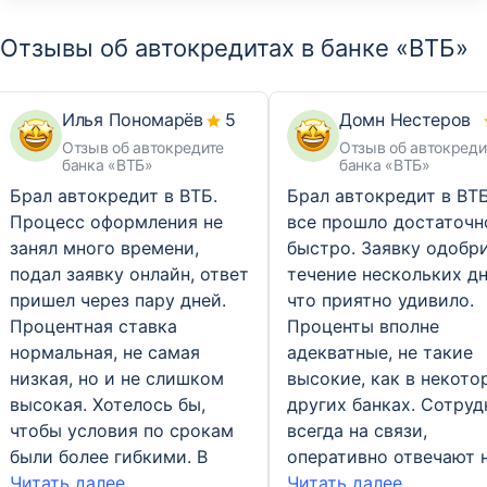
Отзывы об автокредитах в банке «ВТБ»
Илья Пономарёв
5
Домн Нестеров
Отзыв об автокредите
Отзыв об автокреди
банка «ВТБ»
банка «ВТБ»
Брал автокредит в ВТБ.
Брал автокредит в ВТБ
Процесс оформления не
все прошло достаточн
занял много времени,
быстро. Заявку одобр
подал заявку онлайн, ответ
течение нескольких дн
пришел через пару дней.
что приятно удивило.
Процентная ставка
Проценты вполне
нормальная, не самая
адекватные, не такие
низкая, но и не слишком
высокие, как в некото
высокая. Хотелось бы,
других банках. Сотруд
чтобы условия по срокам
всегда на связи,
были более гибкими. В
оперативно отвечают 
Читать далее...
Читать далее...