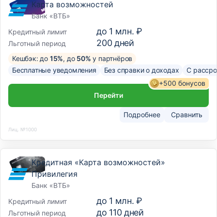
Карта возможностей
Банк «ВТБ»
до
1 млн. ₽
Кредитный лимит
200
дней
Льготный период
Кешбэк: до
15%
, до
50%
у партнёров
Бесплатные уведомления
Без справки о доходах
С рассро
+500 бонусов
Перейти
Подробнее
Сравнить
Лиц. №1000
Кредитная «Карта возможностей»
Привилегия
Банк «ВТБ»
до
1 млн. ₽
Кредитный лимит
до
110
дней
Льготный период