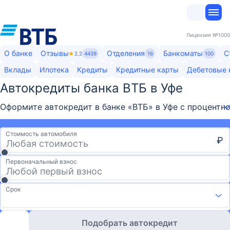
Лицензия
№1000
О банке
Отзывы
Отделения
Банкоматы
С
2,2
4439
16
100
Вклады
Ипотека
Кредиты
Кредитные карты
Дебетовые 
Автокредиты банка ВТБ в Уфе
Оформите автокредит в банке «ВТБ» в Уфе с процентно
Стоимость автомобиля
₽
Первоначальный взнос
Срок
Подобрать автокредит