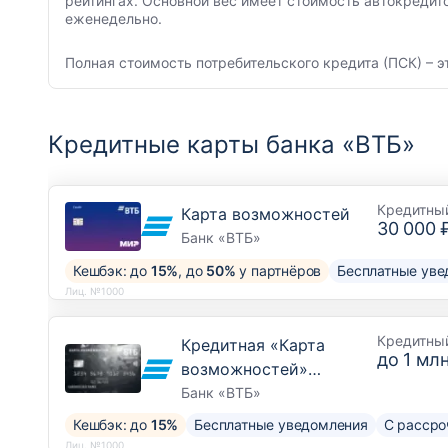
рейтингах. Основной вес имеет стоимость автокредит
еженедельно.
Полная стоимость потребительского кредита (ПСК) – э
Кредитные карты банка «ВТБ»
Кредитны
Карта возможностей
30 000 
Банк «ВТБ»
Кешбэк: до
15%
, до
50%
у партнёров
Бесплатные уве
Лиц. №1000
Кредитны
Кредитная «Карта
до
1 млн
возможностей»
Привилегия
Банк «ВТБ»
Кешбэк: до
15%
Бесплатные уведомления
С рассро
Лиц. №1000