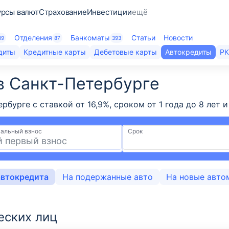
урсы валют
Страхование
Инвестиции
ещё
Отделения
Банкоматы
Статьи
Новости
39
87
393
диты
Кредитные карты
Дебетовые карты
Автокредиты
Р
в Санкт-Петербурге
ербурге с ставкой от 16,9%, сроком от 1 года до 8 ле
альный взнос
Срок
автокредита
На подержанные авто
На новые авто
еских лиц