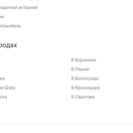
редитной историей
ам
втомобиль
родах
В Воронеже
В Перми
ке
В Волгограде
на-Дону
В Краснодаре
ске
В Саратове