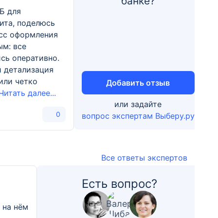
банке?
ТБ для
ита, поделюсь
сс оформления
ым: все
сь оперативно.
и детализация
или четко
Добавить отзыв
Читать далее...
или задайте
0
вопрос экспертам Выберу.ру
Все ответы экспертов
Есть вопрос?
и на нём