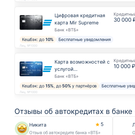
Кредитны
Цифровая кредитная
30 000 
карта Mir Supreme
Банк «ВТБ»
Кешбэк: до
10%
Бесплатные уведомления
Лиц. №1000
Кредитны
Карта возможностей с
10 000 
услугой
рефинансирования
Банк «ВТБ»
Кешбэк: до
15%
, до
50%
у партнёров
Бесплатные уве
Лиц. №1000
Отзывы об автокредитах в банке
5
Никита
Л
Отзыв об автокредите банка «ВТБ»
О