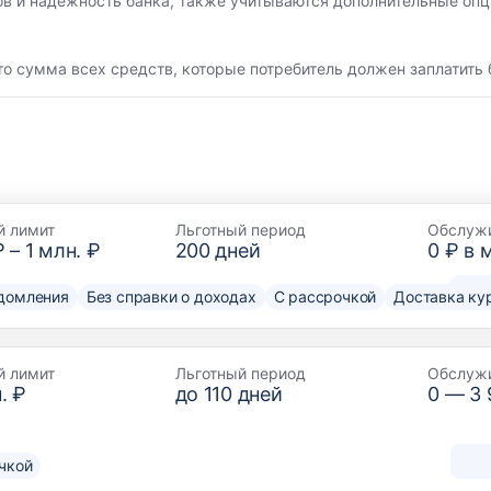
ов и надежность банка, также учитываются дополнительные опц
то сумма всех средств, которые потребитель должен заплатить 
й лимит
Льготный период
Обслуж
₽
–
1 млн. ₽
200
дней
0 ₽ в 
домления
Без справки о доходах
С рассрочкой
Доставка ку
й лимит
Льготный период
Обслуж
. ₽
до
110
дней
0 —
3
чкой