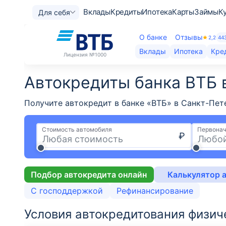
Вклады
Кредиты
Ипотека
Карты
Займы
К
Для себя
О банке
Отзывы
2,2
44
Вклады
Ипотека
Кре
Лицензия
№1000
Автокредиты банка ВТБ 
Получите автокредит в банке «ВТБ» в Санкт-Пет
Стоимость автомобиля
Первонач
₽
Подбор автокредита онлайн
Калькулятор 
С господдержкой
Рефинансирование
Условия автокредитования физич