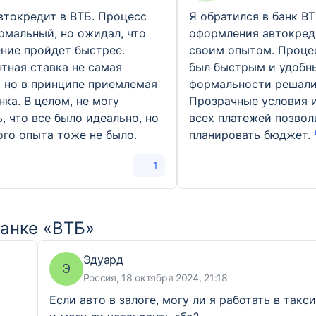
втокредит в ВТБ. Процесс
Я обратился в банк В
рмальный, но ожидал, что
оформления автокред
ние пройдет быстрее.
своим опытом. Проце
тная ставка не самая
был быстрым и удобн
, но в принципе приемлемая
формальности решали
нка. В целом, не могу
Прозрачные условия 
ь, что все было идеально, но
всех платежей позвол
ого опыта тоже не было.
планировать бюджет.
1
банке «ВТБ»
Эдуард
Э
Россия, 18 октября 2024, 21:18
Если авто в залоге, могу ли я работать в такс