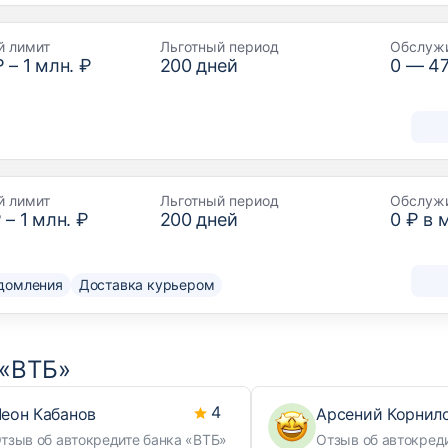
й лимит
Льготный период
Обслуж
₽
–
1 млн. ₽
200
дней
0 —
4
й лимит
Льготный период
Обслуж
₽
–
1 млн. ₽
200
дней
0 ₽ в 
домления
Доставка курьером
 «ВТБ»
4
еон Кабанов
Арсений Корнил
тзыв об автокредите банка «ВТБ»
Отзыв об автокред