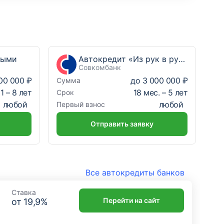
ными
Автокредит «Из рук в руки Выгодный»
Совкомбанк
00 000 ₽
до
3 000 000 ₽
Сумма
1
–
8
лет
18
мес. –
5
лет
Срок
любой
любой
Первый взнос
Отправить заявку
Все автокредиты банков
Ставка
Перейти на сайт
от
19,9
%