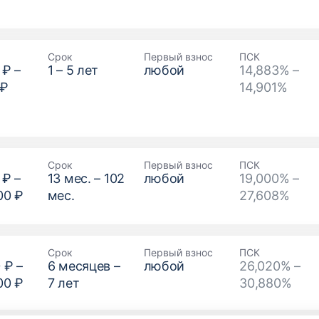
Срок
Первый взнос
ПСК
 ₽
–
1
–
5
лет
любой
14,883% –
 ₽
14,901%
Срок
Первый взнос
ПСК
 ₽
–
13
мес. –
102
любой
19,000% –
00 ₽
мес.
27,608%
Срок
Первый взнос
ПСК
 ₽
–
6
месяцев –
любой
26,020% –
00 ₽
7
лет
30,880%