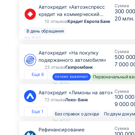
Сумма
Автокредит «Автоэкспресс
300 000
кредит на коммерческий
20 млн.
транспорт, грузовой транспорт
10 отзывов
Кредит Европа Банк
и спецтехнику»
В день обращения
Лиц. №3311
Сумма
Автокредит «На покупку
500 000
подержанного автомобиля»
7 000 0
23 отзыва
Газпромбанк
Еще 6
Первоначальный взн
ПОЧЕМУ ВЫБИРАЮТ
Лиц. №354
Сумма
Автокредит «Лимоны на авто»
100 000
72 отзыва
Локо-Банк
9 000 0
Еще 1
Без справок о доходе
По двум доку
Лиц. №2707
Сумма
Рефинансирование
100 000