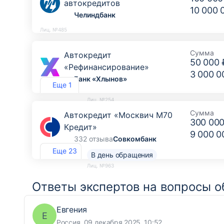
автокредитов
10 000 
Челиндбанк
Лиц. №485
Сумма
Автокредит
50 000 
«Рефинансирование»
3 000 0
Банк «Хлынов»
Еще 1
Лиц. №254
Сумма
Автокредит «Москвич М70
300 000
Кредит»
9 000 0
332 отзыва
Совкомбанк
Еще 23
В день обращения
Лиц. №963
Ответы экспертов на вопросы о
Евгения
Е
Россия, 09 декабря 2025, 10:52