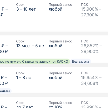
Срок
Первый взнос
ПСК
 ₽
–
3
–
10
лет
любой
15,900% –
 ₽
27,300%
Срок
Первый взнос
ПСК
 ₽
–
13
мес. –
5
лет
любой
26,852% –
00 ₽
29,900%
ос не нужен. Ставка не зависит от КАСКО
Без залога
Срок
Первый взнос
ПСК
 ₽
–
1
–
8
лет
любой
19,654% –
00 ₽
34,608%
ментам
Срок
Первый взнос
ПСК
 ₽
–
до
7
лет
от
10
%
13,990% –