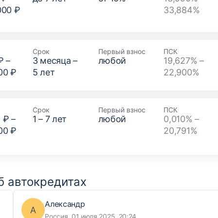
000 ₽
33,884%
Срок
Первый взнос
ПСК
₽
–
3
месяца –
любой
19,627% –
00 ₽
5
лет
22,900%
Срок
Первый взнос
ПСК
 ₽
–
1
–
7
лет
любой
0,010% –
00 ₽
20,791%
б автокредитах
Александр
А
Россия, 01 июля 2025, 20:24