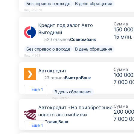
Без справок о доходе
В день обращения
Лиц. №2673
Сумма
Кредит под залог Авто
150 000
Выгодный
15 млн.
520 отзывов
Совкомбанк
Без справок о доходе
В день обращения
Лиц. №963
Сумма
Автокредит
100 000
23 отзыва
БыстроБанк
7 000 0
Еще 1
В день обращения
Лиц. №1745
Сумма
Автокредит «На приобретение
200 000
нового автомобиля»
7 000 0
Солид Банк
Еще 1
Лиц. №1329