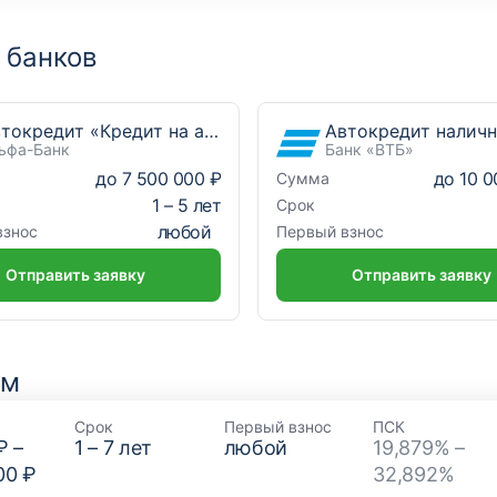
 банков
Автокредит «Кредит на автомобиль»
Автокредит налич
ьфа-Банк
Банк «ВТБ»
до
7 500 000 ₽
до
10 0
Сумма
1
–
5
лет
Срок
любой
взнос
Первый взнос
Отправить заявку
Отправить заявку
ям
Срок
Первый взнос
ПСК
₽
–
1
–
7
лет
любой
19,879% –
00 ₽
32,892%