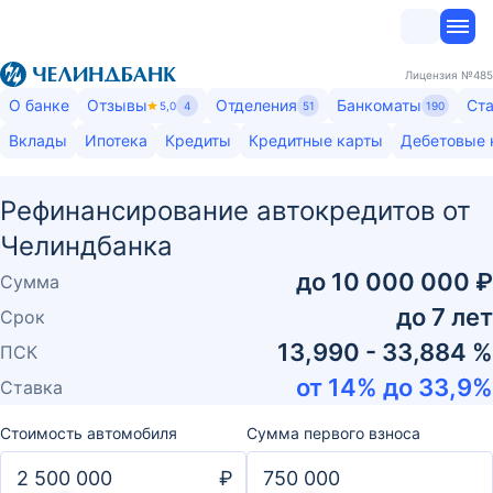
Лицензия
№485
О банке
Отзывы
Отделения
Банкоматы
Ста
5,0
4
51
190
Вклады
Ипотека
Кредиты
Кредитные карты
Дебетовые 
Рефинансирование автокредитов от
Челиндбанка
до
10 000 000 ₽
Сумма
до
7
лет
Срок
13,990 - 33,884 %
ПСК
от
14
% до
33,9
%
Ставка
Стоимость автомобиля
Сумма первого взноса
₽