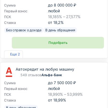
до
8 000 000 ₽
Сумма
любой
Первый взнос
18,185% – 27,577%
ПСК
от
18,2
%
Ставка
Без справок о доходе
В день обращения
Подобрать
Лиц. №2275
Еще 2
Автокредит на любую машину
549 отзывов
Альфа-Банк
до
7 500 000 ₽
Сумма
любой
Первый взнос
18,990% – 53,999%
ПСК
от
18,99
%
Ставка
В день обращения