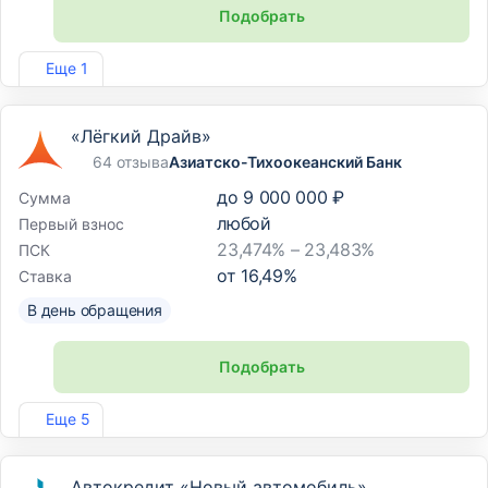
Подобрать
Лиц. №3311
Еще 1
«Лёгкий Драйв»
64 отзыва
Азиатско-Тихоокеанский Банк
до
9 000 000 ₽
Сумма
любой
Первый взнос
23,474% – 23,483%
ПСК
от
16,49
%
Ставка
В день обращения
Подобрать
Лиц. №1810
Еще 5
Автокредит «Новый автомобиль»