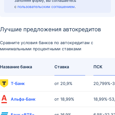
Заполняя форму, вы соглашаетесь
с
пользовательским соглашением
.
Лучшие предложения автокредитов
Сравните условия банков по автокредитам с
минимальными процентными ставками
Название банка
Ставка
ПСК
Т-Банк
от 20,9%
20,799%-3
Альфа-Банк
от 18,99%
18,99%-53
Банк «ВТБ»
от 16,9%
6,9%-32,3