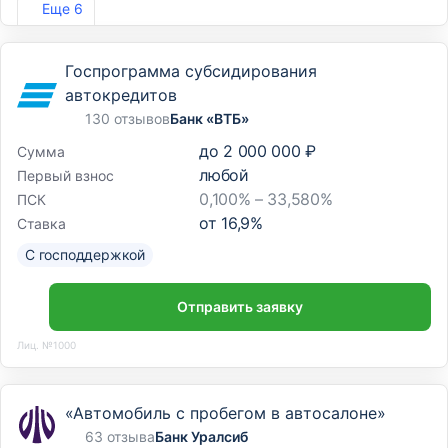
Еще 6
Госпрограмма субсидирования
автокредитов
130 отзывов
Банк «ВТБ»
до
2 000 000 ₽
Сумма
любой
Первый взнос
0,100% – 33,580%
ПСК
от
16,9
%
Ставка
С господдержкой
Отправить заявку
Лиц. №1000
«Автомобиль с пробегом в автосалоне»
63 отзыва
Банк Уралсиб