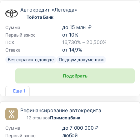
Автокредит «Легенда»
Тойота Банк
до
15 млн. ₽
Сумма
от
10
%
Первый взнос
16,730% – 20,500%
ПСК
от
14,9
%
Ставка
Без справок о доходе
По двум документам
Подобрать
Лиц. №3470
Еще 1
Рефинансирование автокредита
12 отзывов
Примсоцбанк
до
7 000 000 ₽
Сумма
любой
Первый взнос