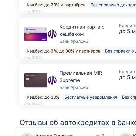
Кэшбек: до
30%
у партнёров
Без справки о дохода
Лиц. №2275
Кредит
Кредитная карта с
до
5 м
кешбэком
Банк Уралсиб
Кэшбек: до
3%
, до
30%
у партнёров
Без справки о
Лиц. №2275
Кредит
Премиальная MIR
до
5 м
Supreme
Банк Уралсиб
Кэшбек: до
30%
Бесплатные уведомления
Без сп
Лиц. №2275
Отзывы об автокредитах в банк
4