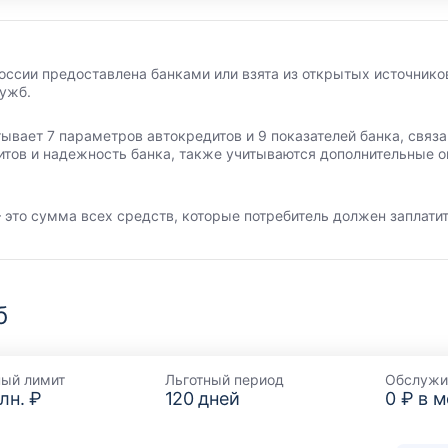
оссии предоставлена банками или взята из открытых источников
лужб.
тывает 7 параметров автокредитов и 9 показателей банка, свя
итов и надежность банка, также учитываются дополнительные о
 это сумма всех средств, которые потребитель должен заплатит
б
ный лимит
Льготный период
Обслужи
лн. ₽
120
дней
0 ₽ в 