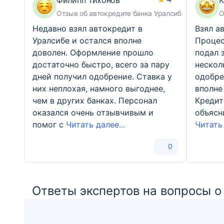
Филипп Тихонов
К
Отзыв об автокредите банка Уралсиб
О
Недавно взял автокредит в
Взял а
Уралсибе и остался вполне
Процес
доволен. Оформление прошло
подал 
достаточно быстро, всего за пару
нескол
дней получил одобрение. Ставка у
одобре
них неплохая, намного выгоднее,
вполне
чем в других банках. Персонал
Кредит
оказался очень отзывчивым и
объясн
помог с
Читать далее...
Читать 
0
Ответы экспертов на вопросы о