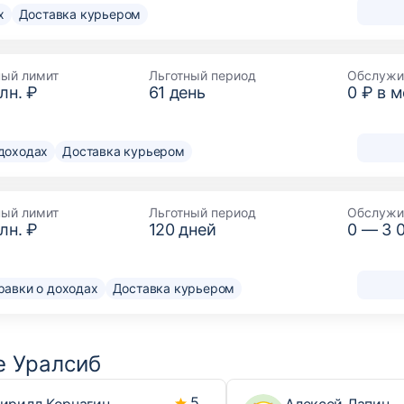
х
Доставка курьером
ный лимит
Льготный период
Обслужи
лн. ₽
61
день
0 ₽ в 
 доходах
Доставка курьером
ный лимит
Льготный период
Обслужи
лн. ₽
120
дней
0 —
3 
равки о доходах
Доставка курьером
е Уралсиб
5