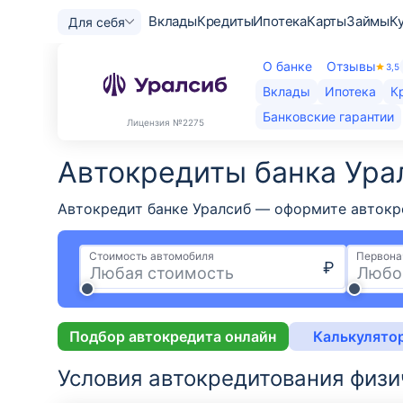
Вклады
Кредиты
Ипотека
Карты
Займы
К
Для себя
О банке
Отзывы
3,5
Вклады
Ипотека
К
Банковские гарантии
Лицензия
№2275
Автокредиты банка Урал
Автокредит банке Уралсиб — оформите автокред
Стоимость автомобиля
Первона
₽
Подбор автокредита онлайн
Калькулято
Условия автокредитования физи