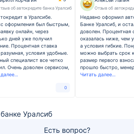
ирилл Корчагин
Алексей Лапин
тзыв об автокредите банка Уралсиб
Отзыв об автокред
втокредит в Уралсибе.
Недавно оформил авт
с оформления был быстрым,
Банке Уралсиб, и ост
заявку онлайн, через
доволен. Процентная 
ько дней уже получил
оказалась ниже, чем у
ние. Процентная ставка
а условия гибкие. Пон
 разумная, условия удобные.
можно выбрать срок 
ный специалист все четко
размер первого взнос
ил. Очень доволен сервисом,
прошло быстро, мене
далее...
Читать далее...
0
 банке Уралсиб
Есть вопрос?