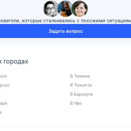
зователи, которые сталкивались с похожими ситуация
Задать вопрос
х городах
ске
В Тюмени
рске
В Тольятти
В Барнауле
даре
В Уфе
е