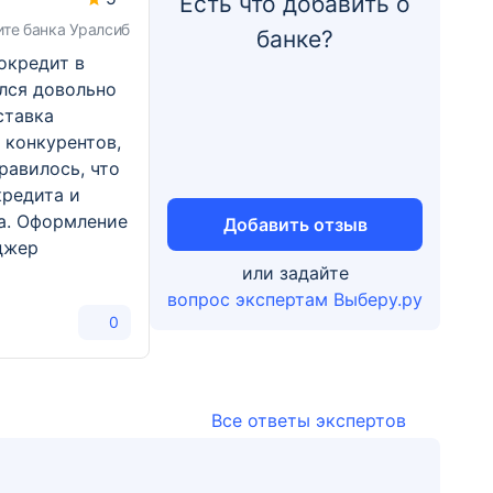
Есть что добавить о
ите банка Уралсиб
банке?
окредит в
ался довольно
ставка
 конкурентов,
равилось, что
кредита и
а. Оформление
Добавить отзыв
джер
или задайте
вопрос экспертам Выберу.ру
0
Все ответы экспертов