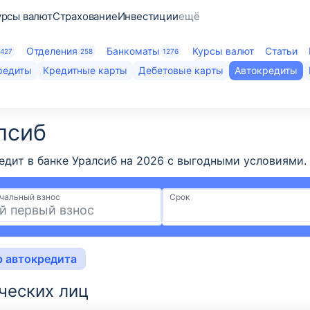
урсы валют
Страхование
Инвестиции
ещё
Отделения
Банкоматы
Курсы валют
Статьи
427
258
1276
редиты
Кредитные карты
Дебетовые карты
Автокредиты
сиб​
ит в банке Уралсиб на 2026 с выгодными условиями. Н
чальный взнос
Срок
р автокредита
ческих лиц