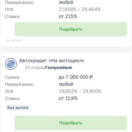
любой
Первый взнос
21,469% – 28,464%
ПСК
от
21,5
%
Ставка
Подобрать
Лиц. №1637
Автокредит «На мотоцикл»
23 отзыва
Газпромбанк
до
7 000 000 ₽
Сумма
любой
Первый взнос
26,852% – 29,900%
ПСК
от
12,9
%
Ставка
Без залога
Подобрать