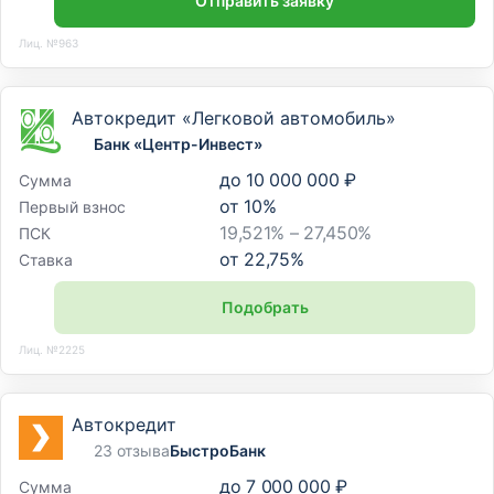
Отправить заявку
Лиц. №963
Автокредит «Легковой автомобиль»
Банк «Центр-Инвест»
до
10 000 000 ₽
Сумма
от
10
%
Первый взнос
19,521% – 27,450%
ПСК
от
22,75
%
Ставка
Подобрать
Лиц. №2225
Автокредит
23 отзыва
БыстроБанк
до
7 000 000 ₽
Сумма