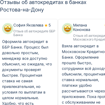
Отзывы об автокредитах в банках
Ростова-на-Дону
София Яковлева
5
Милана
Кононова
Отзыв об автокредите ББР
Банка
Отзыв об автокреди
Московского Креди
Оформила автокредит в
Банка
Взяла автокредит в
ББР Банке. Процесс был
Московском Кредитн
довольно простым,
Банке. Оформление
менеджер все доступно
прошло быстро,
объяснил, но ожидала, что
сотрудники всё доход
документы проверят
объяснили, процентна
быстрее. Процентная
ставка нормальная,
ставка не самая
платежи удобно
привлекательная, но
рассчитываются через
условия по выплатам в
приложение. Пока про
целом нормальные.
с обслуживанием не
Удобно, что есть