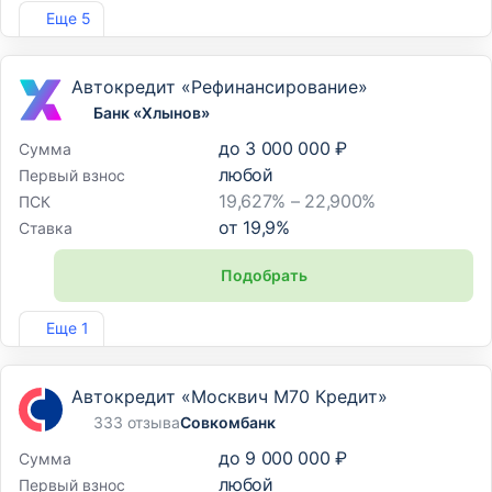
Лиц. №354
Еще 5
Автокредит «Рефинансирование»
Банк «Хлынов»
до
3 000 000 ₽
Сумма
любой
Первый взнос
19,627% – 22,900%
ПСК
от
19,9
%
Ставка
Подобрать
Лиц. №254
Еще 1
Автокредит «Москвич М70 Кредит»
333 отзыва
Совкомбанк
до
9 000 000 ₽
Сумма
любой
Первый взнос