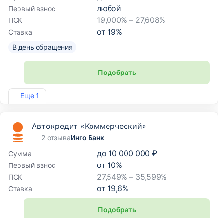
любой
Первый взнос
19,000% – 27,608%
ПСК
от
19
%
Ставка
В день обращения
Подобрать
Лиц. №1745
Еще 1
Автокредит «Коммерческий»
2 отзыва
Инго Банк
до
10 000 000 ₽
Сумма
от
10
%
Первый взнос
27,549% – 35,599%
ПСК
от
19,6
%
Ставка
Подобрать