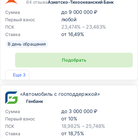
64 отзыва
Азиатско-Тихоокеанский Банк
до
9 000 000 ₽
Сумма
любой
Первый взнос
23,474% – 23,483%
ПСК
от
16,49
%
Ставка
В день обращения
Подобрать
Лиц. №1810
Еще 3
«Автомобиль с господдержкой»
Генбанк
до
3 000 000 ₽
Сумма
от
10
%
Первый взнос
18,982% – 25,748%
ПСК
от
18,75
%
Ставка