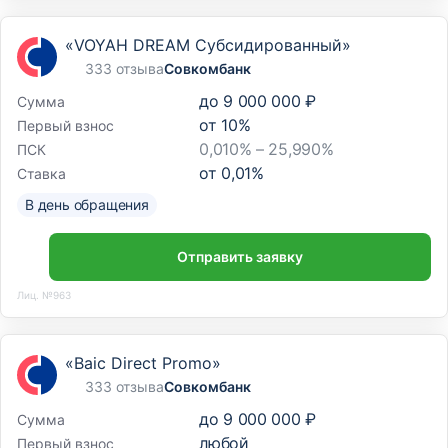
«VOYAH DREAM Субсидированный»
333 отзыва
Совкомбанк
до
9 000 000 ₽
Сумма
от
10
%
Первый взнос
0,010% – 25,990%
ПСК
от
0,01
%
Ставка
В день обращения
Отправить заявку
Лиц. №963
«Baic Direct Promo»
333 отзыва
Совкомбанк
до
9 000 000 ₽
Сумма
любой
Первый взнос