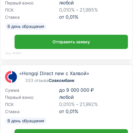
любой
Первый взнос
0,010% – 21,995%
ПСК
от
0,01
%
Ставка
В день обращения
Отправить заявку
Лиц. №963
«Hongqi Direct new с Халвой»
333 отзыва
Совкомбанк
до
9 000 000 ₽
Сумма
любой
Первый взнос
0,010% – 21,992%
ПСК
от
0,01
%
Ставка
В день обращения