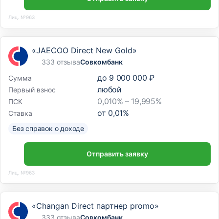
Лиц. №963
«JAECOO Direct New Gold»
333 отзыва
Совкомбанк
до
9 000 000 ₽
Сумма
любой
Первый взнос
0,010% – 19,995%
ПСК
от
0,01
%
Ставка
Без справок о доходе
Отправить заявку
Лиц. №963
«Changan Direct партнер promo»
333 отзыва
Совкомбанк