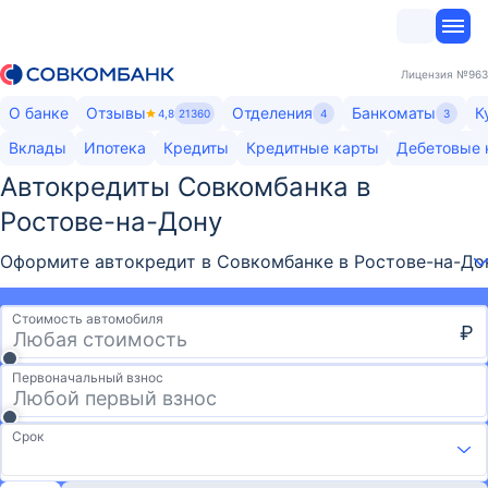
Лицензия
№963
О банке
Отзывы
Отделения
Банкоматы
К
4,8
21360
4
3
Вклады
Ипотека
Кредиты
Кредитные карты
Дебетовые 
Автокредиты Совкомбанка​ в
Ростове-на-Дону
Оформите автокредит в Совкомбанке в Ростове-на-Дону
Стоимость автомобиля
₽
Первоначальный взнос
Срок