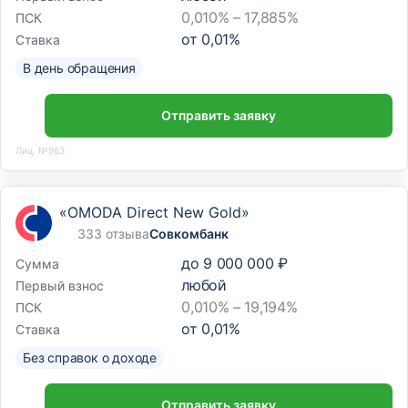
0,010% – 17,885%
ПСК
от
0,01
%
Ставка
В день обращения
Отправить заявку
Лиц. №963
«OMODA Direct New Gold»
333 отзыва
Совкомбанк
до
9 000 000 ₽
Сумма
любой
Первый взнос
0,010% – 19,194%
ПСК
от
0,01
%
Ставка
Без справок о доходе
Отправить заявку