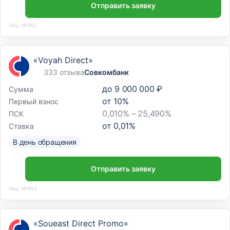
Отправить заявку
Лиц. №963
«Voyah Direct»
333 отзыва
Совкомбанк
до
9 000 000 ₽
Сумма
от
10
%
Первый взнос
0,010% – 25,490%
ПСК
от
0,01
%
Ставка
В день обращения
Отправить заявку
Лиц. №963
«Soueast Direct Promo»