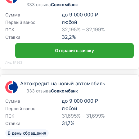
333 отзыва
Совкомбанк
до
9 000 000 ₽
Сумма
любой
Первый взнос
32,195% – 32,199%
ПСК
32,2
%
Ставка
Отправить заявку
Лиц. №963
Автокредит на новый автомобиль
333 отзыва
Совкомбанк
до
9 000 000 ₽
Сумма
любой
Первый взнос
31,695% – 31,699%
ПСК
31,7
%
Ставка
В день обращения