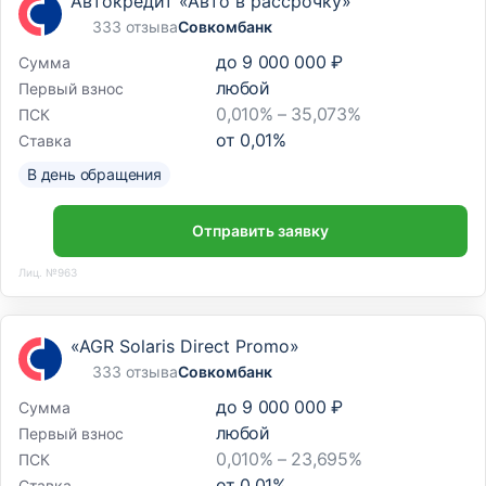
Автокредит «Авто в рассрочку»
333 отзыва
Совкомбанк
до
9 000 000 ₽
Сумма
любой
Первый взнос
0,010% – 35,073%
ПСК
от
0,01
%
Ставка
В день обращения
Отправить заявку
Лиц. №963
«AGR Solaris Direct Promo»
333 отзыва
Совкомбанк
до
9 000 000 ₽
Сумма
любой
Первый взнос
0,010% – 23,695%
ПСК
от
0,01
%
Ставка