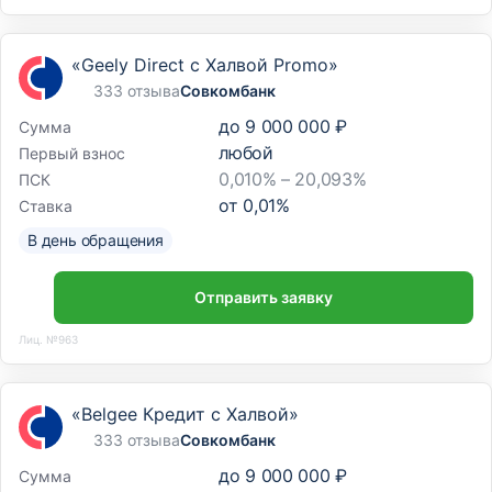
«Geely Direct с Халвой Promo»
333 отзыва
Совкомбанк
до
9 000 000 ₽
Сумма
любой
Первый взнос
0,010% – 20,093%
ПСК
от
0,01
%
Ставка
В день обращения
Отправить заявку
Лиц. №963
«Belgee Кредит с Халвой»
333 отзыва
Совкомбанк
до
9 000 000 ₽
Сумма