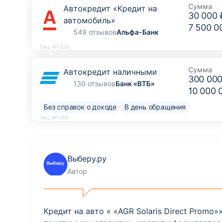
Сумма
Автокредит «Кредит на
30 000 
автомобиль»
7 500 0
549 отзывов
Альфа-Банк
Лиц. №1326
Сумма
Автокредит наличными
300 000
130 отзывов
Банк «ВТБ»
10 000 
Без справок о доходе
В день обращения
Лиц. №1000
Выберу.ру
Автор
Кредит на авто « «AGR Solaris Direct Prom