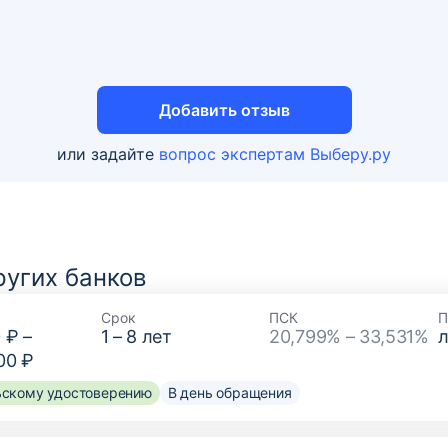
Добавить отзыв
или задайте
вопрос экспертам Выберу.ру
угих банков
Срок
ПСК
П
 ₽
–
1
–
8
лет
20,799% – 33,531%
00 ₽
льскому удостоверению
В день обращения