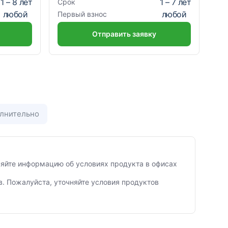
1
–
8
лет
1
–
7
лет
Срок
любой
любой
Первый взнос
Отправить заявку
лнительно
чняйте информацию об условиях продукта в офисах
в. Пожалуйста, уточняйте условия продуктов