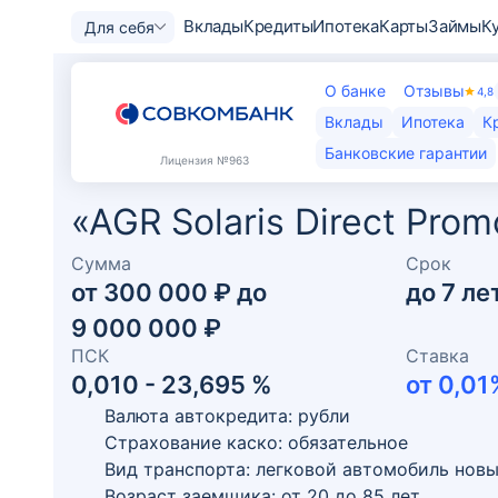
Вклады
Кредиты
Ипотека
Карты
Займы
К
Для себя
О банке
Отзывы
4,8
Вклады
Ипотека
К
Банковские гарантии
Лицензия
№963
«AGR Solaris Direct Pro
Сумма
Срок
от
300 000 ₽
до
до
7
ле
9 000 000 ₽
ПСК
Ставка
0,010 - 23,695 %
от
0,01
Валюта автокредита: рубли
Страхование каско: обязательное
Вид транспорта: легковой автомобиль нов
Возраст заемщика:
от
20
до
85
лет