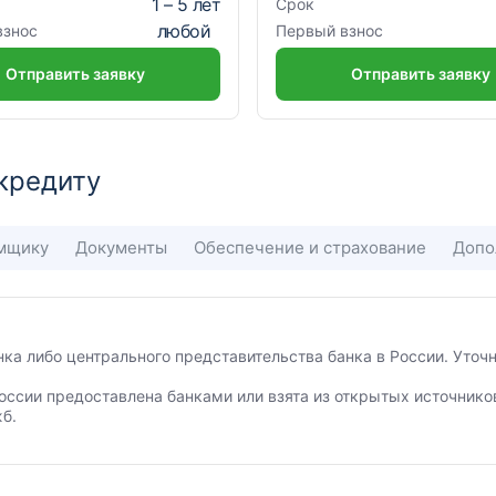
1
–
5
лет
Срок
любой
взнос
Первый взнос
Отправить заявку
Отправить заявку
кредиту
емщику
Документы
Обеспечение и страхование
Допо
анка либо центрального представительства банка в России. Уто
оссии предоставлена банками или взята из открытых источнико
б.