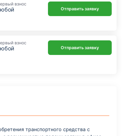
ервый взнос
«Белогорский»
Отправить заявку
любой
Амурская область, Белогорск, улица
Кирова, 119
Отделение
ервый взнос
Отправить заявку
любой
Кредитно-кассовый офис
«Благовещенский № 2»
Амурская область, Благовещенск,
Амурская улица, 133
Отделение
Кредитно-кассовый офис
«Благовещенский»
Амурская область, Благовещенск, улица
Калинина, 61
иобретения транспортного средства с