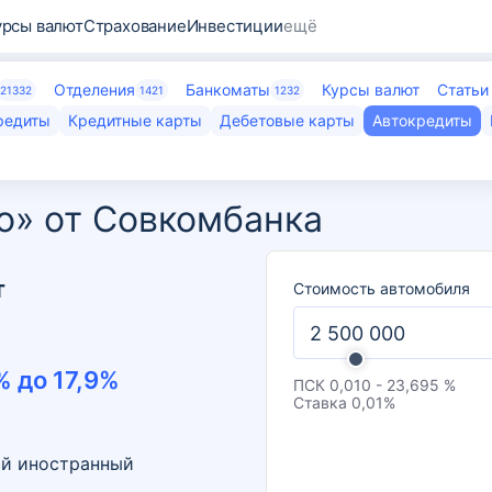
урсы валют
Страхование
Инвестиции
ещё
Отделения
Банкоматы
Курсы валют
Статьи
21332
1421
1232
редиты
Кредитные карты
Дебетовые карты
Автокредиты
mo» от Совкомбанка
т
Стоимость автомобиля
% до
17,9
%
ПСК
0,010 - 23,695 %
Ставка
0,01
%
ый иностранный