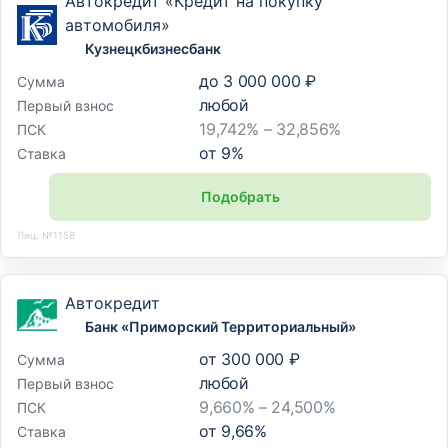
Автокредит «Кредит на покупку
автомобиля»
Кузнецкбизнесбанк
до
3 000 000 ₽
Сумма
любой
Первый взнос
19,742% – 32,856%
ПСК
от
9
%
Ставка
Подобрать
Лиц. №1158
Автокредит
Банк «Приморский Территориальный»
от
300 000 ₽
Сумма
любой
Первый взнос
9,660% – 24,500%
ПСК
от
9,66
%
Ставка