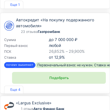
Лиц. №2766
Еще 1
Автокредит «На покупку подержанного
автомобиля»
23 отзыва
Газпромбанк
до
7 000 000 ₽
Сумма
любой
Первый взнос
26,852% – 29,900%
ПСК
от
12,9
%
Ставка
Первоначальный взнос не нужен. Ставка н
ПОЧЕМУ ВЫБИРАЮТ
Подобрать
Лиц. №354
Еще 4
«Largus Exclusive»
1 отзыв
Авто Финанс Банк