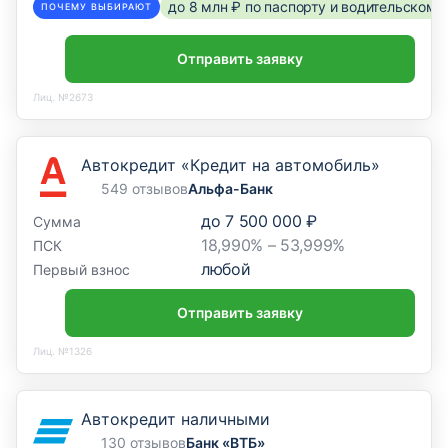
до 8 млн ₽ по паспорту и водительском
ПОЧЕМУ ВЫБИРАЮТ
«Белогорский»
Амурская область, Белогорск, улица Кирова, 119
Отправить заявку
Лиц. №2673
Отделение
Кредитно-кассовый офис
Автокредит «Кредит на автомобиль»
«Благовещенский № 2»
549 отзывов
Альфа-Банк
Амурская область, Благовещенск, Амурская улица,
до
7 500 000 ₽
Сумма
133
18,990% – 53,999%
ПСК
любой
Первый взнос
Отделение
Кредитно-кассовый офис
Отправить заявку
«Благовещенский»
Лиц. №1326
Амурская область, Благовещенск, улица Калинина,
61
Автокредит наличными
130 отзывов
Банк «ВТБ»