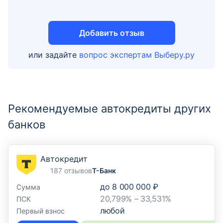
"Центральный"
г. Пермь, ул Ленина, д 59
Добавить отзыв
Отделение
или задайте
вопрос экспертам Выберу.ру
ККО "Пермский" Филиала
"Центральный"
г. Пермь, ул Революции, д 21
Рекомендуемые автокредиты других
банков
Отделение
ККО «Пермь» Филиала
«Корпоративный» ПАО «Совкомбанк»
Автокредит
г Пермь, пр-кт Комсомольский, д 34, оф 101
187 отзывов
Т-Банк
до
8 000 000 ₽
Сумма
20,799% – 33,531%
ПСК
Отделение
любой
Первый взнос
Кредитно-кассовый офис