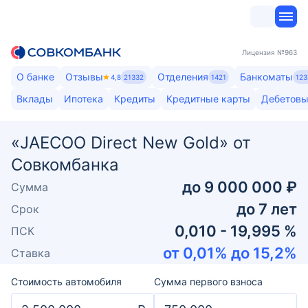
Лицензия
№963
О банке
Отзывы
Отделения
Банкоматы
4,8
21332
1421
123
Вклады
Ипотека
Кредиты
Кредитные карты
Дебетовы
«JAECOO Direct New Gold» от
Совкомбанка
до
9 000 000 ₽
Сумма
до
7
лет
Срок
0,010 - 19,995 %
ПСК
от
0,01
% до
15,2
%
Ставка
Стоимость автомобиля
Сумма первого взноса