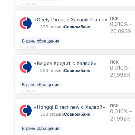
Лиц. №963
ПСК
«Geely Direct с Халвой Promo»
0,010% –
333 отзыва
Совкомбанк
20,093%
В день обращения
Лиц. №963
ПСК
«Belgee Кредит с Халвой»
0,010% –
333 отзыва
Совкомбанк
21,995%
В день обращения
Лиц. №963
ПСК
«Hongqi Direct new с Халвой»
0,010% –
333 отзыва
Совкомбанк
21,992%
В день обращения
Лиц. №963