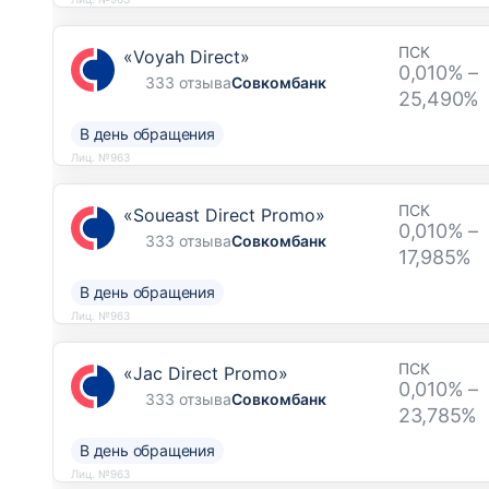
ПСК
«Voyah Direct»
0,010% –
333 отзыва
Совкомбанк
25,490%
В день обращения
Лиц. №963
ПСК
«Soueast Direct Promo»
0,010% –
333 отзыва
Совкомбанк
17,985%
В день обращения
Лиц. №963
ПСК
«Jac Direct Promo»
0,010% –
333 отзыва
Совкомбанк
23,785%
В день обращения
Лиц. №963