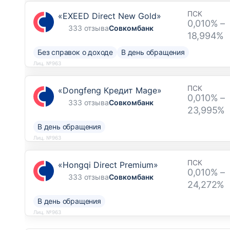
ПСК
«EXEED Direct New Gold»
0,010% –
333 отзыва
Совкомбанк
18,994%
Без справок о доходе
В день обращения
Лиц. №963
ПСК
«Dongfeng Кредит Mage»
0,010% –
333 отзыва
Совкомбанк
23,995%
В день обращения
Лиц. №963
ПСК
«Hongqi Direct Premium»
0,010% –
333 отзыва
Совкомбанк
24,272%
В день обращения
Лиц. №963