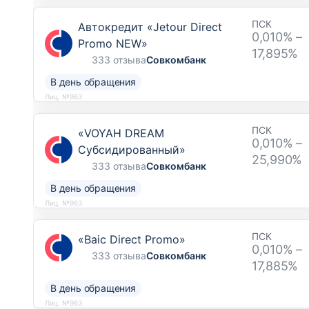
ПСК
Автокредит «Jetour Direct
0,010% –
Promo NEW»
17,895%
333 отзыва
Совкомбанк
В день обращения
Лиц. №963
ПСК
«VOYAH DREAM
0,010% –
Субсидированный»
25,990%
333 отзыва
Совкомбанк
В день обращения
Лиц. №963
ПСК
«Baic Direct Promo»
0,010% –
333 отзыва
Совкомбанк
17,885%
В день обращения
Лиц. №963