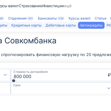
урсы валют
Страхование
Инвестиции
ещё
Отделения
Банкоматы
Курсы валют
Статьи
360
1421
1232
диты
Кредитные карты
Дебетовые карты
Автокредиты
Р
а Совкомбанка
спрогнозировать финансовую нагрузку по 20 предложен
Стоимость автомобиля
₽
Срок