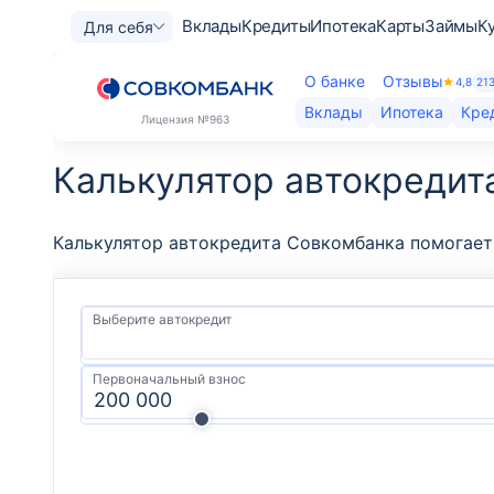
Вклады
Кредиты
Ипотека
Карты
Займы
К
Для себя
О банке
Отзывы
4,8
21
Вклады
Ипотека
Кре
Лицензия
№963
Калькулятор автокредит
Калькулятор автокредита Совкомбанка помогает 
Выберите автокредит
Первоначальный взнос