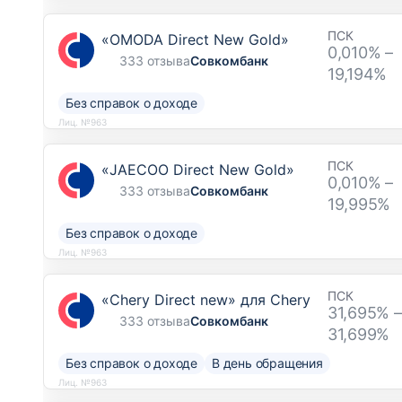
ПСК
«OMODA Direct New Gold»
0,010% –
333 отзыва
Совкомбанк
19,194%
Без справок о доходе
Лиц. №963
ПСК
«JAECOO Direct New Gold»
0,010% –
333 отзыва
Совкомбанк
19,995%
Без справок о доходе
Лиц. №963
ПСК
«Chery Direct new» для Chery
31,695% –
333 отзыва
Совкомбанк
31,699%
Без справок о доходе
В день обращения
Лиц. №963