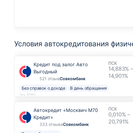
Условия автокредитования физич
ПСК
Кредит под залог Авто
14,883% 
Выгодный
14,901%
521 отзыв
Совкомбанк
Без справок о доходе
В день обращения
Лиц. №963
ПСК
Автокредит «Москвич М70
0,010% –
Кредит»
20,791%
333 отзыва
Совкомбанк