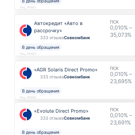
В день обращения
Лиц. №963
ПСК
Автокредит «Авто в
0,010% –
рассрочку»
35,073%
333 отзыва
Совкомбанк
В день обращения
Лиц. №963
ПСК
«AGR Solaris Direct Promo»
0,010% –
333 отзыва
Совкомбанк
23,695%
В день обращения
Лиц. №963
ПСК
«Evolute Direct Promo»
0,010% –
333 отзыва
Совкомбанк
23,691%
В день обращения