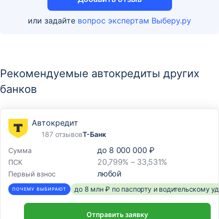
Отделение
или задайте
вопрос экспертам Выберу.ру
ККО "Пермский" Филиала "Центральный"
г. Пермь, ул Революции, д 21
Рекомендуемые автокредиты других
Отделение
банков
ККО «Пермь» Филиала «Корпоративный»
ПАО «Совкомбанк»
г Пермь, пр-кт Комсомольский, д 34, оф 101
Автокредит
187 отзывов
Т-Банк
Отделение
до
8 000 000 ₽
Сумма
20,799% – 33,531%
ПСК
Кредитно-кассовый офис «Белогорский»
любой
Первый взнос
Амурская область, Белогорск, улица Кирова, 119
до 8 млн ₽ по паспорту и водительскому 
ПОЧЕМУ ВЫБИРАЮТ
Отделение
Отправить заявку