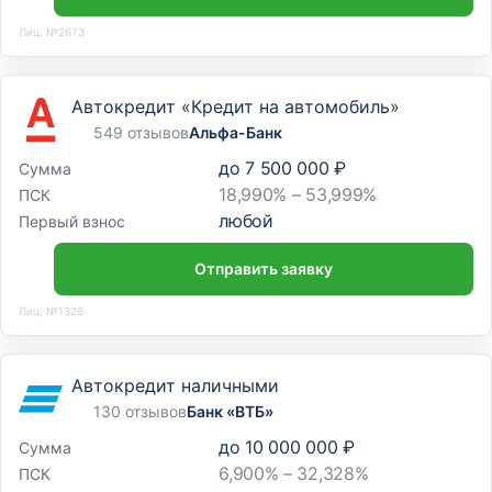
Кредитно-кассовый офис
Лиц. №2673
«Благовещенский № 2»
Амурская область, Благовещенск, Амурская улица, 133
Автокредит «Кредит на автомобиль»
549 отзывов
Альфа-Банк
Отделение
до
7 500 000 ₽
Сумма
Кредитно-кассовый офис
18,990% – 53,999%
ПСК
«Благовещенский»
любой
Первый взнос
Амурская область, Благовещенск, улица Калинина, 61
Отправить заявку
Лиц. №1326
Автокредит наличными
130 отзывов
Банк «ВТБ»
до
10 000 000 ₽
Сумма
6,900% – 32,328%
ПСК