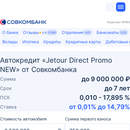
Лицензия
№963
О банке
Отзывы
Отделения
Банкоматы
4,8
21360
1421
1232
Вклады
Ипотека
Кредиты
Кредитные карты
Дебетовые 
Автокредит «Jetour Direct Promo
NEW» от Совкомбанка
до
9 000 000 ₽
Сумма
до
7
лет
Срок
0,010 - 17,895 %
ПСК
от
0,01
% до
14,79
%
Ставка
Стоимость автомобиля
Сумма первого взноса