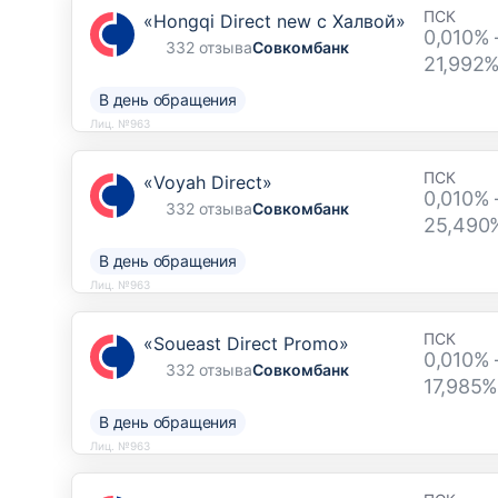
ПСК
«Hongqi Direct new с Халвой»
0,010% 
332 отзыва
Совкомбанк
21,992
В день обращения
Лиц. №963
ПСК
«Voyah Direct»
0,010% 
332 отзыва
Совкомбанк
25,490
В день обращения
Лиц. №963
ПСК
«Soueast Direct Promo»
0,010% 
332 отзыва
Совкомбанк
17,985%
В день обращения
Лиц. №963