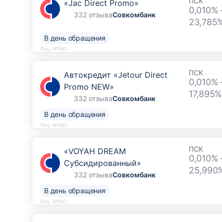
ПСК
«Jac Direct Promo»
0,010% 
332 отзыва
Совкомбанк
23,785
В день обращения
Лиц. №963
ПСК
Автокредит «Jetour Direct
0,010% 
Promo NEW»
17,895%
332 отзыва
Совкомбанк
В день обращения
Лиц. №963
ПСК
«VOYAH DREAM
0,010% 
Субсидированный»
25,990
332 отзыва
Совкомбанк
В день обращения
Лиц. №963