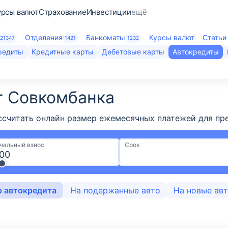
урсы валют
Страхование
Инвестиции
ещё
Отделения
Банкоматы
Курсы валют
Статьи
21347
1421
1232
редиты
Кредитные карты
Дебетовые карты
Автокредиты
т Совкомбанка
считать онлайн размер ежемесячных платежей для пред
чальный взнос
Срок
р автокредита
На подержанные авто
На новые ав