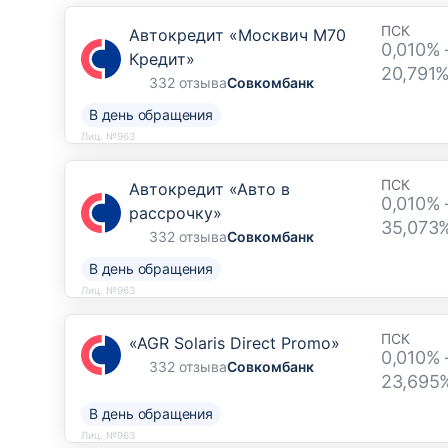
ПСК
Автокредит «Москвич М70
0,010% 
Кредит»
20,791
332 отзыва
Совкомбанк
В день обращения
Лиц. №963
ПСК
Автокредит «Авто в
0,010% 
рассрочку»
35,073
332 отзыва
Совкомбанк
В день обращения
Лиц. №963
ПСК
«AGR Solaris Direct Promo»
0,010% 
332 отзыва
Совкомбанк
23,695
В день обращения
Лиц. №963