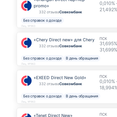
0,010% 
promo»
21,492
332 отзыва
Совкомбанк
Без справок о доходе
Лиц. №963
ПСК
«Chery Direct new» для Chery
31,695%
332 отзыва
Совкомбанк
31,699
Без справок о доходе
В день обращения
Лиц. №963
ПСК
«EXEED Direct New Gold»
0,010% 
332 отзыва
Совкомбанк
18,994
Без справок о доходе
В день обращения
Лиц. №963
ПСК
«Tenet Direct New»