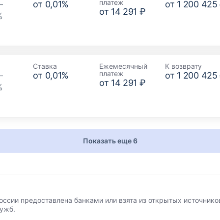
платеж
–
от
0,01
%
от
1 200 425
от
14 291 ₽
%
Ставка
Ежемесячный
К возврату
платеж
–
от
0,01
%
от
1 200 425
от
14 291 ₽
%
Показать еще 6
оссии предоставлена банками или взята из открытых источников
лужб.