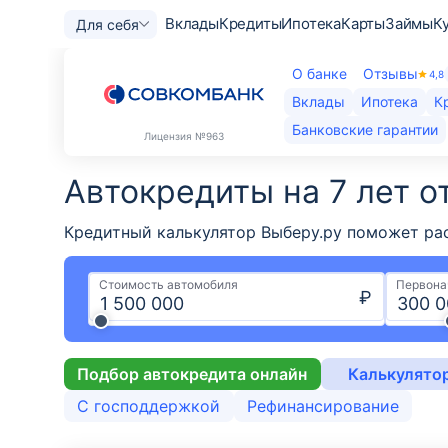
Вклады
Кредиты
Ипотека
Карты
Займы
К
Для себя
О банке
Отзывы
4,8
Вклады
Ипотека
К
Банковские гарантии
Лицензия
№963
Автокредиты на 7 лет о
Кредитный калькулятор Выберу.ру поможет рас
Стоимость автомобиля
Первона
₽
Подбор автокредита онлайн
Калькулято
С господдержкой
Рефинансирование