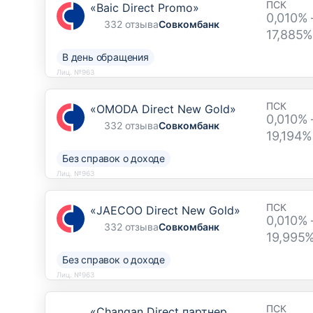
ПСК
«Baic Direct Promo»
0,010% 
332 отзыва
Совкомбанк
17,885%
В день обращения
Лиц. №963
ПСК
«OMODA Direct New Gold»
0,010% 
332 отзыва
Совкомбанк
19,194%
Без справок о доходе
Лиц. №963
ПСК
«JAECOO Direct New Gold»
0,010% 
332 отзыва
Совкомбанк
19,995
Без справок о доходе
Лиц. №963
ПСК
«Changan Direct партнер