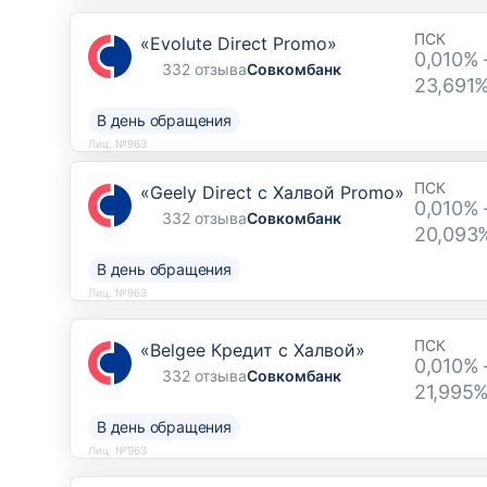
ПСК
«Evolute Direct Promo»
0,010% 
332 отзыва
Совкомбанк
23,691
В день обращения
Лиц. №963
ПСК
«Geely Direct с Халвой Promo»
0,010% 
332 отзыва
Совкомбанк
20,093
В день обращения
Лиц. №963
ПСК
«Belgee Кредит с Халвой»
0,010% 
332 отзыва
Совкомбанк
21,995
В день обращения
Лиц. №963