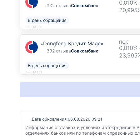
0,010% 
332 отзыва
Совкомбанк
20,995
В день обращения
Лиц. №963
ПСК
«Dongfeng Кредит Mage»
0,010% 
332 отзыва
Совкомбанк
23,995
В день обращения
Лиц. №963
Дата обновления:
06.08.2026 09:21
Информация о ставках и условиях автокредитов в Р
отделениях банков или по телефонам справочных с