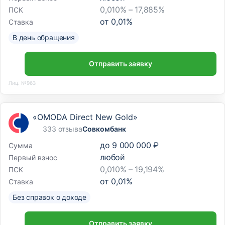
0,010% – 17,885%
ПСК
от
0,01
%
Ставка
В день обращения
Отправить заявку
Лиц. №963
«OMODA Direct New Gold»
333 отзыва
Совкомбанк
до
9 000 000 ₽
Сумма
любой
Первый взнос
0,010% – 19,194%
ПСК
от
0,01
%
Ставка
Без справок о доходе
Отправить заявку