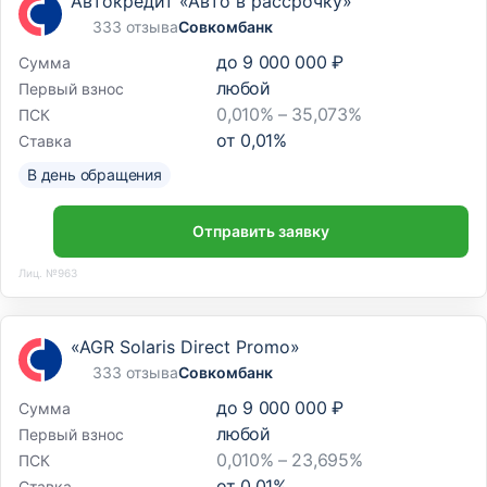
Автокредит «Авто в рассрочку»
333 отзыва
Совкомбанк
до
9 000 000 ₽
Сумма
любой
Первый взнос
0,010% – 35,073%
ПСК
от
0,01
%
Ставка
В день обращения
Отправить заявку
Лиц. №963
«AGR Solaris Direct Promo»
333 отзыва
Совкомбанк
до
9 000 000 ₽
Сумма
любой
Первый взнос
0,010% – 23,695%
ПСК
от
0,01
%
Ставка