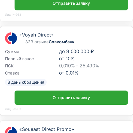
Отправить заявку
Лиц. №963
«Voyah Direct»
333 отзыва
Совкомбанк
до
9 000 000 ₽
Сумма
от
10
%
Первый взнос
0,010% – 25,490%
ПСК
от
0,01
%
Ставка
В день обращения
Отправить заявку
Лиц. №963
«Soueast Direct Promo»