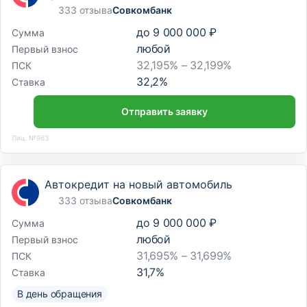
333 отзыва
Совкомбанк
до
9 000 000 ₽
Сумма
любой
Первый взнос
32,195% – 32,199%
ПСК
32,2
%
Ставка
Отправить заявку
Лиц. №963
Автокредит на новый автомобиль
333 отзыва
Совкомбанк
до
9 000 000 ₽
Сумма
любой
Первый взнос
31,695% – 31,699%
ПСК
31,7
%
Ставка
В день обращения