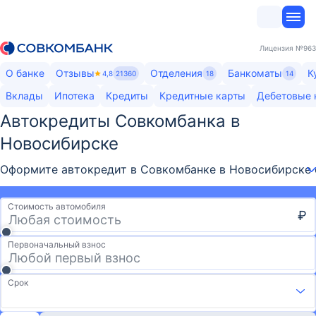
Лицензия
№963
О банке
Отзывы
Отделения
Банкоматы
К
4,8
21360
18
14
Вклады
Ипотека
Кредиты
Кредитные карты
Дебетовые 
Автокредиты Совкомбанка​ в
Новосибирске
Оформите автокредит в Совкомбанке в Новосибирске с 
Стоимость автомобиля
₽
Первоначальный взнос
Срок