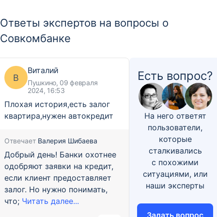
Ответы экспертов на вопросы о
Совкомбанке
Виталий
Есть вопрос?
В
Пушкино, 09 февраля
2024, 16:53
Плохая история,есть залог
квартира,нужен автокредит
На него ответят
пользователи,
которые
Отвечает
Валерия Шибаева
сталкивались
Добрый день! Банки охотнее
с похожими
одобряют заявки на кредит,
ситуациями, или
если клиент предоставляет
наши эксперты
залог. Но нужно понимать,
что;
Читать далее...
Задать вопрос