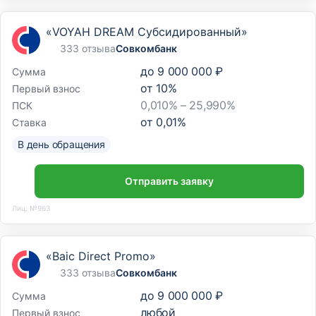
«VOYAH DREAM Субсидированный»
333 отзыва
Совкомбанк
до
9 000 000 ₽
Сумма
от
10
%
Первый взнос
0,010% – 25,990%
ПСК
от
0,01
%
Ставка
В день обращения
Отправить заявку
Лиц. №963
«Baic Direct Promo»
333 отзыва
Совкомбанк
до
9 000 000 ₽
Сумма
любой
Первый взнос