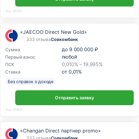
Лиц. №963
«JAECOO Direct New Gold»
333 отзыва
Совкомбанк
до
9 000 000 ₽
Сумма
любой
Первый взнос
0,010% – 19,995%
ПСК
от
0,01
%
Ставка
Без справок о доходе
Отправить заявку
Лиц. №963
«Changan Direct партнер promo»
333 отзыва
Совкомбанк