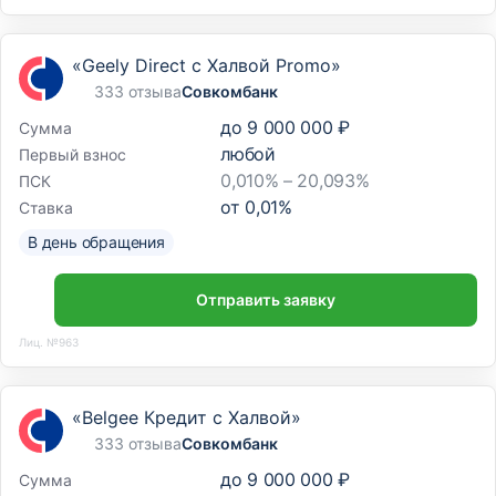
«Geely Direct с Халвой Promo»
333 отзыва
Совкомбанк
до
9 000 000 ₽
Сумма
любой
Первый взнос
0,010% – 20,093%
ПСК
от
0,01
%
Ставка
В день обращения
Отправить заявку
Лиц. №963
«Belgee Кредит с Халвой»
333 отзыва
Совкомбанк
до
9 000 000 ₽
Сумма