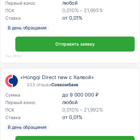
любой
Первый взнос
0,010% – 21,995%
ПСК
от
0,01
%
Ставка
В день обращения
Отправить заявку
Лиц. №963
«Hongqi Direct new с Халвой»
333 отзыва
Совкомбанк
до
9 000 000 ₽
Сумма
любой
Первый взнос
0,010% – 21,992%
ПСК
от
0,01
%
Ставка
В день обращения