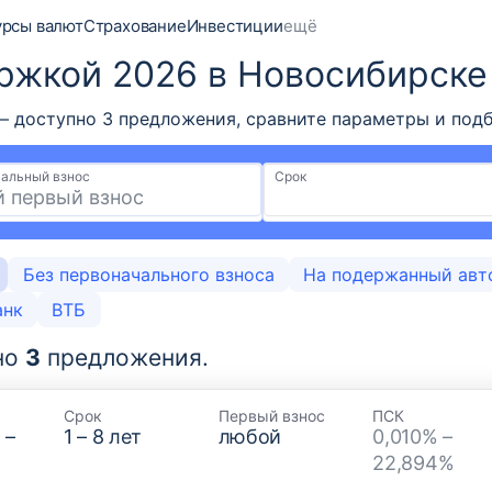
урсы валют
Страхование
Инвестиции
ещё
ржкой 2026 в Новосибирске
доступно 3 предложения, сравните параметры и подбе
альный взнос
Срок
Без первоначального взноса
На подержанный авт
анк
ВТБ
но
3
предложения.
Срок
Первый взнос
ПСК
₽
–
1
–
8
лет
любой
0,010% –
22,894%