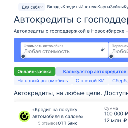
Вклады
Кредиты
Ипотека
Карты
Займы
К
Для себя
Автокредиты с господде
Автокредиты с господдержкой в Новосибирске — 
Стоимость автомобиля
Первонач
₽
Онлайн-заявка
Калькулятор автокредитов
На новый автомобиль
С плохой КИ
Сберб
Автокредиты, на любые цели.
Доступ
Сумма
«Кредит на покупку
100 000 
автомобиля в салоне»
12 млн. ₽
5 отзывов
ОТП Банк