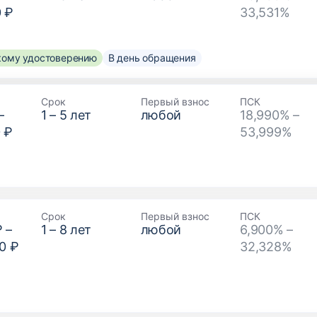
0 ₽
33,531%
скому удостоверению
В день обращения
Срок
Первый взнос
ПСК
–
1
–
5
лет
любой
18,990% –
 ₽
53,999%
Срок
Первый взнос
ПСК
₽
–
1
–
8
лет
любой
6,900% –
0 ₽
32,328%