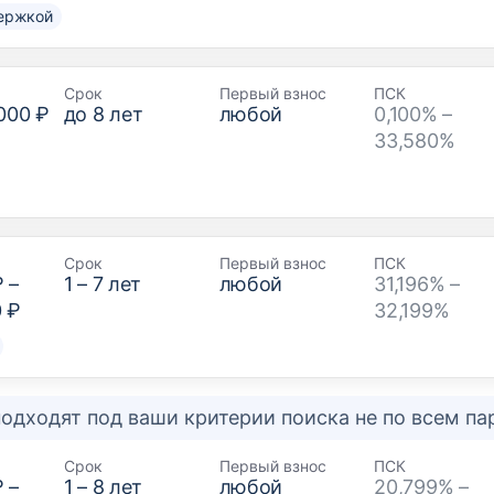
ержкой
Срок
Первый взнос
ПСК
000 ₽
до
8
лет
любой
0,100% –
33,580%
Срок
Первый взнос
ПСК
₽
–
1
–
7
лет
любой
31,196% –
0 ₽
32,199%
одходят под ваши критерии поиска не по всем п
Срок
Первый взнос
ПСК
₽
–
1
–
8
лет
любой
20,799% –