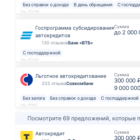
Без справок о доходе
В день обращения
С господд
Лиц. №2766
Сумма
Госпрограмма субсидирования
до
2 000 
автокредитов
130 отзывов
Банк «ВТБ»
С господдержкой
Лиц. №1000
Сумма
Льготное автокредитование
300 000 
333 отзыва
Совкомбанк
9 000 00
Без залога
Без справок о доходе
С господдержкой
Лиц. №963
Посмотрите 69 предложений, которые п
Сумма
Автокредит
300 000 