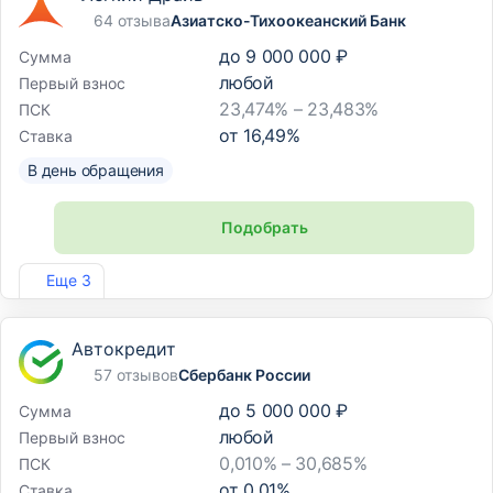
64 отзыва
Азиатско-Тихоокеанский Банк
до
9 000 000 ₽
Сумма
любой
Первый взнос
23,474% – 23,483%
ПСК
от
16,49
%
Ставка
В день обращения
Подобрать
Лиц. №1810
Еще 3
Автокредит
57 отзывов
Сбербанк России
до
5 000 000 ₽
Сумма
любой
Первый взнос
0,010% – 30,685%
ПСК
от
0,01
%
Ставка