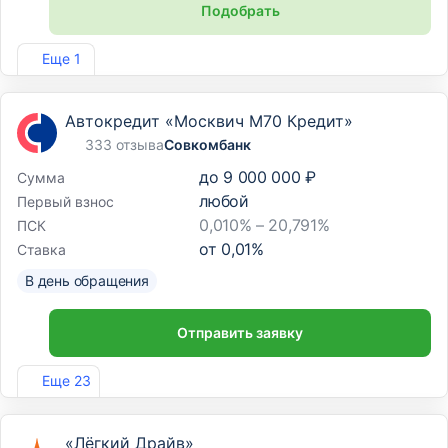
Подобрать
Лиц. №254
Еще 1
Автокредит «Москвич М70 Кредит»
333 отзыва
Совкомбанк
до
9 000 000 ₽
Сумма
любой
Первый взнос
0,010% – 20,791%
ПСК
от
0,01
%
Ставка
В день обращения
Отправить заявку
Лиц. №963
Еще 23
«Лёгкий Драйв»