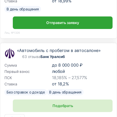
от
18,99
%
Ставка
В день обращения
Отправить заявку
Лиц. №1326
«Автомобиль с пробегом в автосалоне»
63 отзыва
Банк Уралсиб
до
8 000 000 ₽
Сумма
любой
Первый взнос
18,185% – 27,577%
ПСК
от
18,2
%
Ставка
Без справок о доходе
В день обращения
Подобрать
Лиц. №2275