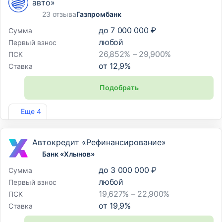
авто»
23 отзыва
Газпромбанк
до
7 000 000 ₽
Сумма
любой
Первый взнос
26,852% – 29,900%
ПСК
от
12,9
%
Ставка
Подобрать
Лиц. №354
Еще 4
Автокредит «Рефинансирование»
Банк «Хлынов»
до
3 000 000 ₽
Сумма
любой
Первый взнос
19,627% – 22,900%
ПСК
от
19,9
%
Ставка