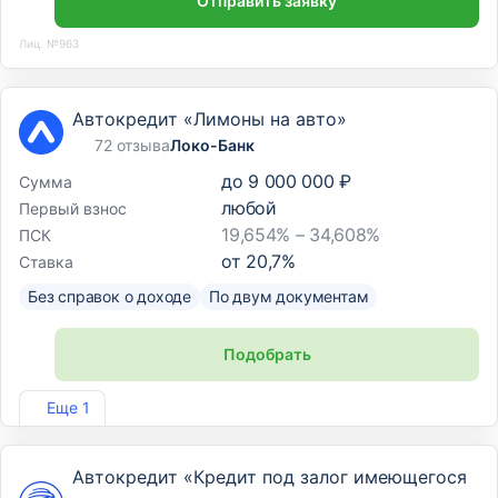
Отправить заявку
Лиц. №963
Автокредит «Лимоны на авто»
72 отзыва
Локо-Банк
до
9 000 000 ₽
Сумма
любой
Первый взнос
19,654% – 34,608%
ПСК
от
20,7
%
Ставка
Без справок о доходе
По двум документам
Подобрать
Лиц. №2707
Еще 1
Автокредит «Кредит под залог имеющегося