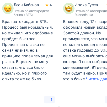
Леон Кабанов
4
Илюха Гусев
Отзыв об автокредите
Отзыв об автокреди
банка «ВТБ»
Экспобанка
Брал автокредит в ВТБ.
В новом году, 17 январ
Процесс был нормальный,
оформила новый вкла
но ожидал, что одобрение
Золотой дракон. Из
пройдет быстрее.
преимуществ, что мо
Процентная ставка не
пополнить вклад в юан
самая низкая, но в
ставка годовых до 3%.
принципе приемлемая для
еще можно выбирать 
рынка. В целом, не могу
вклада. Я пока выбрал
сказать, что все было
минимальный, 91 день,
идеально, но и плохого
там будет видно. Прия
опыта тоже не было.
что в банке
Читать дале
1