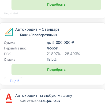
Подобрать
Лиц. №2307
Автокредит – Стандарт
Банк «Левобережный»
до
5 000 000 ₽
Сумма
любой
Первый взнос
21,897% – 25,493%
ПСК
18,5
%
Ставка
Подобрать
Лиц. №1343
Еще 5
Автокредит на любую машину
549 отзывов
Альфа-Банк