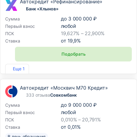
Автокредит «Рефинансирование»
Банк «Хлынов»
до
3 000 000 ₽
Сумма
любой
Первый взнос
19,627% – 22,900%
ПСК
от
19,9
%
Ставка
Подобрать
Лиц. №254
Еще 1
Автокредит «Москвич М70 Кредит»
333 отзыва
Совкомбанк
до
9 000 000 ₽
Сумма
любой
Первый взнос
0,010% – 20,791%
ПСК
от
0,01
%
Ставка
В день обращения