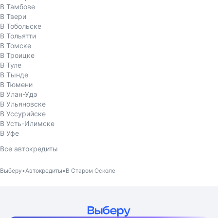
В Тамбове
В Твери
В Тобольске
В Тольятти
В Томске
В Троицке
В Туле
В Тынде
В Тюмени
В Улан-Удэ
В Ульяновске
В Уссурийске
В Усть-Илимске
В Уфе
Все автокредиты
Выберу
Автокредиты
В Старом Осколе