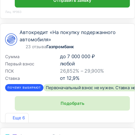
Отправить заявку
Лиц. №963
Автокредит «На покупку подержанного
автомобиля»
23 отзыва
Газпромбанк
до
7 000 000 ₽
Сумма
любой
Первый взнос
26,852% – 29,900%
ПСК
от
12,9
%
Ставка
Первоначальный взнос не нужен. Ставка н
ПОЧЕМУ ВЫБИРАЮТ
Подобрать
Лиц. №354
Еще 6