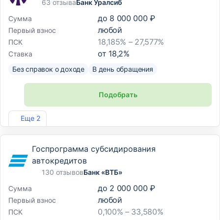
63 отзыва
Банк Уралсиб
до
8 000 000 ₽
Сумма
любой
Первый взнос
18,185% – 27,577%
ПСК
от
18,2
%
Ставка
Без справок о доходе
В день обращения
Подобрать
Лиц. №2275
Еще 2
Госпрограмма субсидирования
автокредитов
130 отзывов
Банк «ВТБ»
до
2 000 000 ₽
Сумма
любой
Первый взнос
0,100% – 33,580%
ПСК