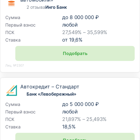
2 отзыва
Инго Банк
до
8 000 000 ₽
Сумма
любой
Первый взнос
27,549% – 35,599%
ПСК
от
19,6
%
Ставка
Подобрать
Лиц. №2307
Автокредит – Стандарт
Банк «Левобережный»
до
5 000 000 ₽
Сумма
любой
Первый взнос
21,897% – 25,493%
ПСК
18,5
%
Ставка