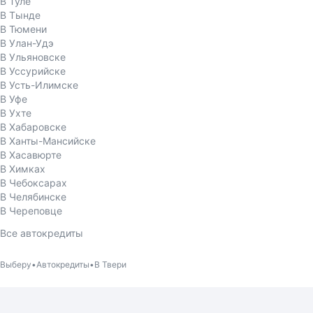
В Туле
В Тынде
В Тюмени
В Улан-Удэ
В Ульяновске
В Уссурийске
В Усть-Илимске
В Уфе
В Ухте
В Хабаровске
В Ханты-Мансийске
В Хасавюрте
В Химках
В Чебоксарах
В Челябинске
В Череповце
Все автокредиты
Выберу
Автокредиты
В Твери