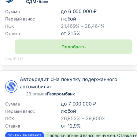
СДМ-Банк
до
6 000 000 ₽
Сумма
любой
Первый взнос
21,469% – 28,464%
ПСК
от
21,5
%
Ставка
Подобрать
Лиц. №1637
Автокредит «На покупку подержанного
автомобиля»
23 отзыва
Газпромбанк
до
7 000 000 ₽
Сумма
любой
Первый взнос
26,852% – 29,900%
ПСК
от
12,9
%
Ставка
Первоначальный взнос не нужен. Ставка н
ПОЧЕМУ ВЫБИРАЮТ