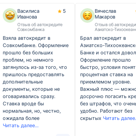
Василиса
5
Вячеслав
Иванова
Макаров
Отзыв об автокредите
Отзыв об автокреди
Совкомбанка
Азиатско-Тихоокеан
Банка
Взяла автокредит в
Брал автокредит в
Совкомбанке. Оформление
Азиатско-Тихоокеанс
прошло без больших
Банке и остался довол
проблем, но немного
Оформление прошло
затянулось из-за того, что
быстро, условия понят
пришлось предоставлять
процентная ставка на
дополнительные
приемлемом уровне.
документы, которые не
Важный плюс — можн
оговаривались сразу.
досрочно погасить кр
Ставка вроде бы
без штрафов, что очен
нормальная, но, честно,
удобно. Работают без
ожидала более
скрытых
Читать далее.
Читать далее...