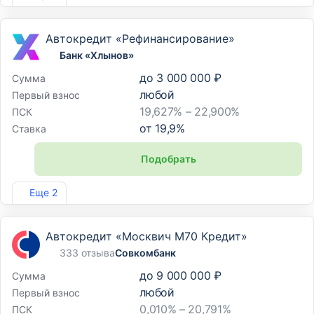
Автокредит «Рефинансирование»
Банк «Хлынов»
до
3 000 000 ₽
Сумма
любой
Первый взнос
19,627% – 22,900%
ПСК
от
19,9
%
Ставка
Подобрать
Лиц. №254
Еще 2
Автокредит «Москвич М70 Кредит»
333 отзыва
Совкомбанк
до
9 000 000 ₽
Сумма
любой
Первый взнос
0,010% – 20,791%
ПСК