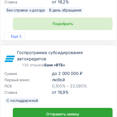
от
18,2
%
Ставка
Без справок о доходе
В день обращения
Подобрать
Лиц. №2275
Еще 2
Госпрограмма субсидирования
автокредитов
130 отзывов
Банк «ВТБ»
до
2 000 000 ₽
Сумма
любой
Первый взнос
0,100% – 33,580%
ПСК
от
16,9
%
Ставка
С господдержкой
Отправить заявку