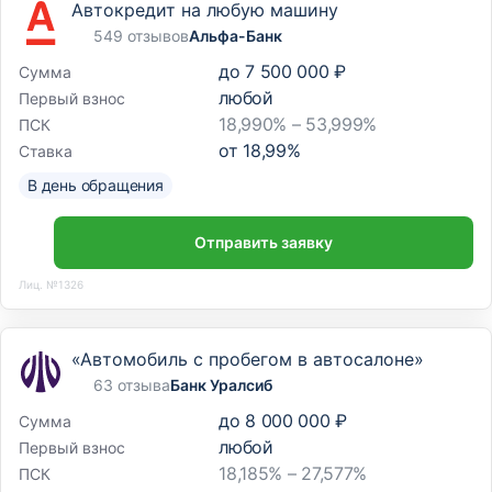
Автокредит на любую машину
549 отзывов
Альфа-Банк
до
7 500 000 ₽
Сумма
любой
Первый взнос
18,990% – 53,999%
ПСК
от
18,99
%
Ставка
В день обращения
Отправить заявку
Лиц. №1326
«Автомобиль с пробегом в автосалоне»
63 отзыва
Банк Уралсиб
до
8 000 000 ₽
Сумма
любой
Первый взнос
18,185% – 27,577%
ПСК