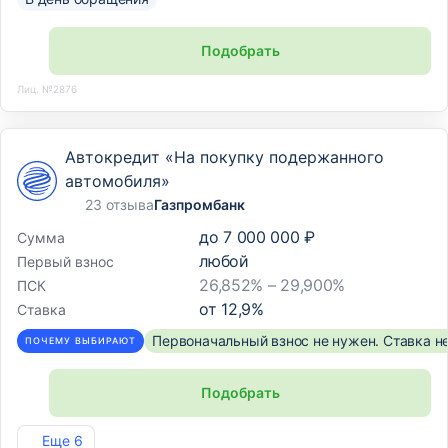
Подобрать
Лиц. №2876
Автокредит «На покупку подержанного
автомобиля»
23 отзыва
Газпромбанк
до
7 000 000 ₽
Сумма
любой
Первый взнос
26,852% – 29,900%
ПСК
от
12,9
%
Ставка
Первоначальный взнос не нужен. Ставка н
ПОЧЕМУ ВЫБИРАЮТ
Подобрать
Лиц. №354
Еще 6