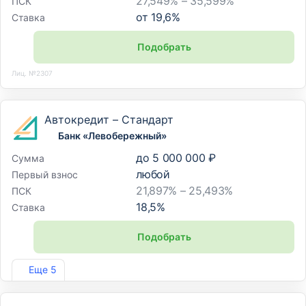
27,549% – 35,599%
ПСК
от
19,6
%
Ставка
Подобрать
Лиц. №2307
Автокредит – Стандарт
Банк «Левобережный»
до
5 000 000 ₽
Сумма
любой
Первый взнос
21,897% – 25,493%
ПСК
18,5
%
Ставка
Подобрать
Лиц. №1343
Еще 5