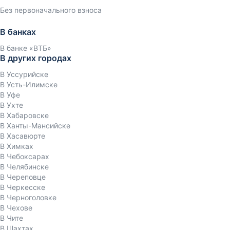
Без первоначального взноса
В банках
В банке «ВТБ»
В других городах
В Уссурийске
В Усть-Илимске
В Уфе
В Ухте
В Хабаровске
В Ханты-Мансийске
В Хасавюрте
В Химках
В Чебоксарах
В Челябинске
В Череповце
В Черкесске
В Черноголовке
В Чехове
В Чите
В Шахтах