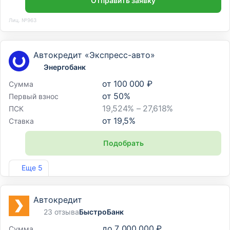
Отправить заявку
Лиц. №963
Автокредит «Экспресс-авто»
Энергобанк
от
100 000 ₽
Сумма
от
50
%
Первый взнос
19,524% – 27,618%
ПСК
от
19,5
%
Ставка
Подобрать
Лиц. №67
Еще 5
Автокредит
23 отзыва
БыстроБанк
до
7 000 000 ₽
Сумма