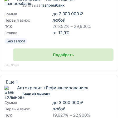
23 отзыва
Газпромбанк
до
7 000 000 ₽
Сумма
любой
Первый взнос
26,852% – 29,900%
ПСК
от
12,9
%
Ставка
Без залога
Подобрать
Лиц. №354
Еще 1
Автокредит «Рефинансирование»
Банк «Хлынов»
до
3 000 000 ₽
Сумма
любой
Первый взнос
19,627% – 22,900%
ПСК