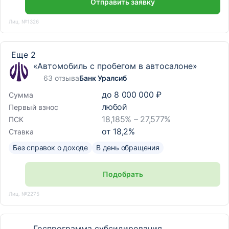
Отправить заявку
Лиц. №1326
Еще 2
«Автомобиль с пробегом в автосалоне»
63 отзыва
Банк Уралсиб
до
8 000 000 ₽
Сумма
любой
Первый взнос
18,185% – 27,577%
ПСК
от
18,2
%
Ставка
Без справок о доходе
В день обращения
Подобрать
Лиц. №2275
Госпрограмма субсидирования