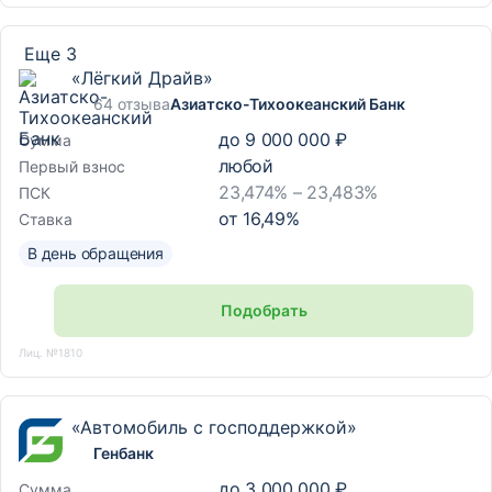
Еще 3
«Лёгкий Драйв»
64 отзыва
Азиатско-Тихоокеанский Банк
до
9 000 000 ₽
Сумма
любой
Первый взнос
23,474% – 23,483%
ПСК
от
16,49
%
Ставка
В день обращения
Подобрать
Лиц. №1810
«Автомобиль с господдержкой»
Генбанк
до
3 000 000 ₽
Сумма