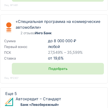
Лиц. №1481
«Специальная программа на коммерческие
автомобили»
2 отзыва
Инго Банк
до
8 000 000 ₽
Сумма
любой
Первый взнос
27,549% – 35,599%
ПСК
от
19,6
%
Ставка
Подобрать
Лиц. №2307
Еще 5
Автокредит – Стандарт
Банк «Левобережный»