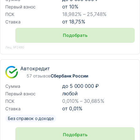
от
10
%
Первый взнос
18,982% – 25,748%
ПСК
от
18,75
%
Ставка
Подобрать
Лиц. №2490
Автокредит
57 отзывов
Сбербанк России
до
5 000 000 ₽
Сумма
любой
Первый взнос
0,010% – 30,685%
ПСК
от
0,01
%
Ставка
Без справок о доходе
Подобрать