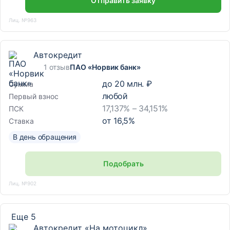
Отправить заявку
Лиц. №963
Автокредит
1 отзыв
ПАО «Норвик банк»
до
20 млн. ₽
Сумма
любой
Первый взнос
17,137% – 34,151%
ПСК
от
16,5
%
Ставка
В день обращения
Подобрать
Лиц. №902
Еще 5
Автокредит «На мотоцикл»