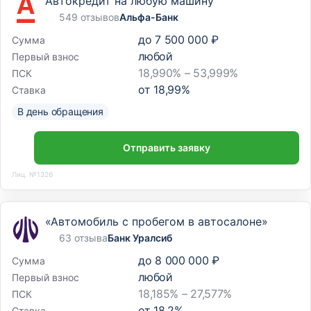
Автокредит на любую машину
549 отзывов
Альфа-Банк
до
7 500 000 ₽
Сумма
любой
Первый взнос
18,990% – 53,999%
ПСК
от
18,99
%
Ставка
В день обращения
Отправить заявку
Лиц. №1326
«Автомобиль с пробегом в автосалоне»
63 отзыва
Банк Уралсиб
до
8 000 000 ₽
Сумма
любой
Первый взнос
18,185% – 27,577%
ПСК
от
18,2
%
Ставка