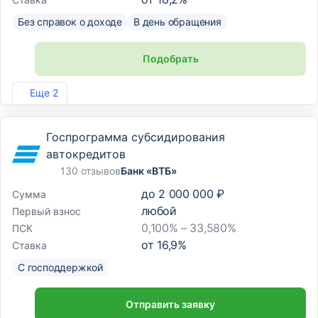
Без справок о доходе
В день обращения
Подобрать
Лиц. №2275
Еще 2
Госпрограмма субсидирования
автокредитов
130 отзывов
Банк «ВТБ»
до
2 000 000 ₽
Сумма
любой
Первый взнос
0,100% – 33,580%
ПСК
от
16,9
%
Ставка
С господдержкой
Отправить заявку