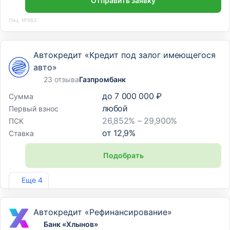
Отправить заявку
Лиц. №963
Автокредит «Кредит под залог имеющегося
авто»
23 отзыва
Газпромбанк
до
7 000 000 ₽
Сумма
любой
Первый взнос
26,852% – 29,900%
ПСК
от
12,9
%
Ставка
Подобрать
Лиц. №354
Еще 4
Автокредит «Рефинансирование»
Банк «Хлынов»