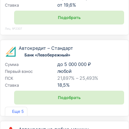
от
19,6
%
Ставка
Подобрать
Лиц. №2307
Автокредит – Стандарт
Банк «Левобережный»
до
5 000 000 ₽
Сумма
любой
Первый взнос
21,897% – 25,493%
ПСК
18,5
%
Ставка
Подобрать
Лиц. №1343
Еще 5