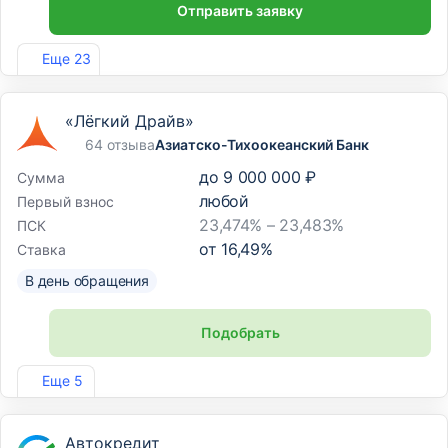
Отправить заявку
Лиц. №963
Еще 23
«Лёгкий Драйв»
64 отзыва
Азиатско-Тихоокеанский Банк
до
9 000 000 ₽
Сумма
любой
Первый взнос
23,474% – 23,483%
ПСК
от
16,49
%
Ставка
В день обращения
Подобрать
Лиц. №1810
Еще 5
Автокредит