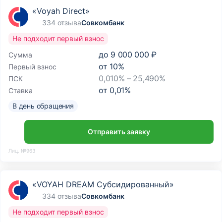
«Voyah Direct»
334 отзыва
Совкомбанк
Не подходит первый взнос
до
9 000 000 ₽
Сумма
от
10
%
Первый взнос
0,010% – 25,490%
ПСК
от
0,01
%
Ставка
В день обращения
Отправить заявку
Лиц. №963
«VOYAH DREAM Субсидированный»
334 отзыва
Совкомбанк
Не подходит первый взнос