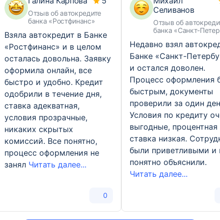
Галина Карпова
5
Михаил
Селиванов
Отзыв об автокредите
банка «Ростфинанс»
Отзыв об автокреди
банка «Санкт-Петер
Взяла автокредит в Банке
Недавно взял автокре
«Ростфинанс» и в целом
Банке «Санкт-Петербу
осталась довольна. Заявку
и остался доволен.
оформила онлайн, все
Процесс оформления 
быстро и удобно. Кредит
быстрым, документы
одобрили в течение дня,
проверили за один ден
ставка адекватная,
Условия по кредиту оч
условия прозрачные,
выгодные, процентная
никаких скрытых
ставка низкая. Сотруд
комиссий. Все понятно,
были приветливыми и 
процесс оформления не
понятно объяснили.
занял
Читать далее...
Читать далее...
0