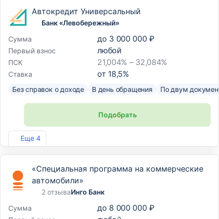
Автокредит Универсальный
Банк «Левобережный»
до
3 000 000 ₽
Сумма
любой
Первый взнос
21,004% – 32,084%
ПСК
от
18,5
%
Ставка
Без справок о доходе
В день обращения
По двум докумен
Подобрать
Лиц. №1343
Еще 4
«Специальная программа на коммерческие
автомобили»
2 отзыва
Инго Банк
до
8 000 000 ₽
Сумма