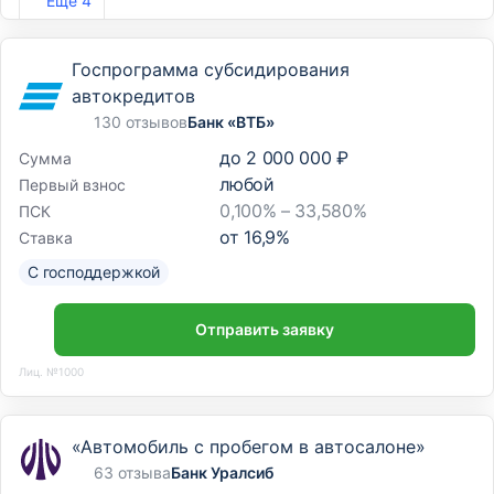
Еще 4
Госпрограмма субсидирования
автокредитов
130 отзывов
Банк «ВТБ»
до
2 000 000 ₽
Сумма
любой
Первый взнос
0,100% – 33,580%
ПСК
от
16,9
%
Ставка
С господдержкой
Отправить заявку
Лиц. №1000
«Автомобиль с пробегом в автосалоне»
63 отзыва
Банк Уралсиб