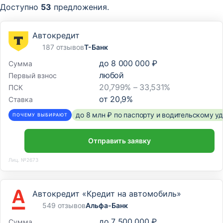
Доступно
53
предложения.
Автокредит
187 отзывов
Т-Банк
до
8 000 000 ₽
Сумма
любой
Первый взнос
20,799% – 33,531%
ПСК
от
20,9
%
Ставка
до 8 млн ₽ по паспорту и водительскому 
ПОЧЕМУ ВЫБИРАЮТ
Отправить заявку
Лиц. №2673
Автокредит «Кредит на автомобиль»
549 отзывов
Альфа-Банк
до
7 500 000 ₽
Сумма