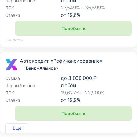
любой
Первый взнос
27,549% – 35,599%
ПСК
от
19,6
%
Ставка
Подобрать
Лиц. №2307
Автокредит «Рефинансирование»
Банк «Хлынов»
до
3 000 000 ₽
Сумма
любой
Первый взнос
19,627% – 22,900%
ПСК
от
19,9
%
Ставка
Подобрать
Лиц. №254
Еще 1