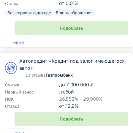
от
0,01
%
Ставка
Без справок о доходе
В день обращения
Подобрать
Лиц. №2766
Еще 3
Автокредит «Кредит под залог имеющегося
авто»
23 отзыва
Газпромбанк
до
7 000 000 ₽
Сумма
любой
Первый взнос
26,852% – 29,900%
ПСК
от
12,9
%
Ставка
Подобрать
Лиц. №354