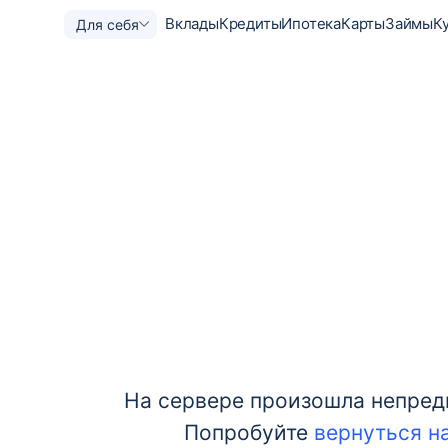
Вклады
Кредиты
Ипотека
Карты
Займы
К
Для себя
На сервере произошла непредв
Попробуйте
вернуться н