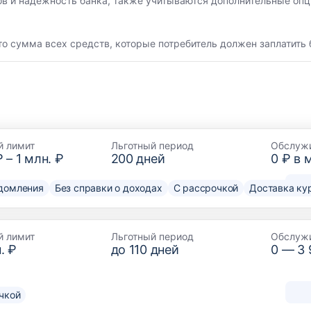
ов и надежность банка, также учитываются дополнительные опц
то сумма всех средств, которые потребитель должен заплатить 
й лимит
Льготный период
Обслуж
₽
–
1 млн. ₽
200
дней
0 ₽ в 
домления
Без справки о доходах
С рассрочкой
Доставка ку
й лимит
Льготный период
Обслуж
. ₽
до
110
дней
0 —
3
чкой