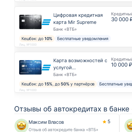
Кредитны
Цифровая кредитная
30 000 
карта Mir Supreme
Банк «ВТБ»
Кешбэк: до
10%
Бесплатные уведомления
Лиц. №1000
Кредитны
Карта возможностей с
10 000 
услугой
рефинансирования
Банк «ВТБ»
Кешбэк: до
15%
, до
50%
у партнёров
Бесплатные уве
Лиц. №1000
Отзывы об автокредитах в банке
5
Максим Власов
Отзыв об автокредите банка «ВТБ»