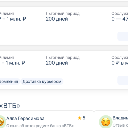
й лимит
Льготный период
Обслуж
₽
–
1 млн. ₽
200
дней
0 —
4
й лимит
Льготный период
Обслуж
₽
–
1 млн. ₽
200
дней
0 ₽ в 
домления
Доставка курьером
 «ВТБ»
5
Влади
Алла Герасимова
Отзыв о
Отзыв об автокредите банка «ВТБ»