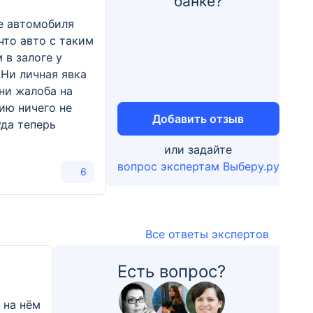
банке?
е автомобиля
что авто с таким
 в залоге у
 Ни личная явка
,ни жалоба на
ию ничего не
Добавить отзыв
уда теперь
?
или задайте
вопрос экспертам Выберу.ру
6
Все ответы экспертов
Есть вопрос?
и на нём