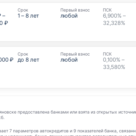
Срок
Первый взнос
ПСК
₽
–
1
–
8
лет
любой
6,900% –
0 ₽
32,328%
Срок
Первый взнос
ПСК
000 ₽
до
8
лет
любой
0,100% –
33,580%
яновске предоставлена банками или взята из открытых источни
б.
вает 7 параметров автокредитов и 9 показателей банка, связа