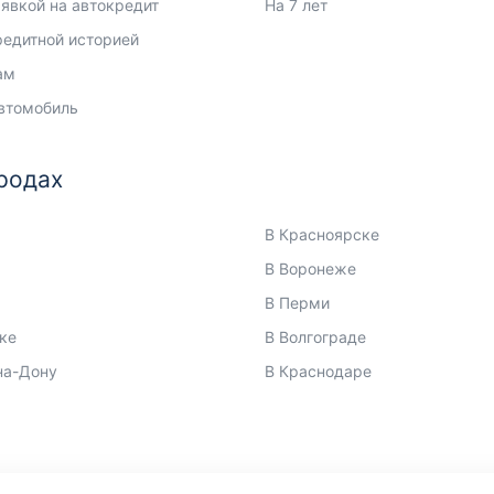
аявкой на автокредит
На 7 лет
редитной историей
ам
втомобиль
родах
В Красноярске
В Воронеже
В Перми
ке
В Волгограде
на-Дону
В Краснодаре