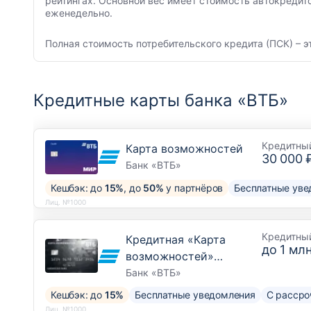
рейтингах. Основной вес имеет стоимость автокредит
еженедельно.
Полная стоимость потребительского кредита (ПСК) – э
Кредитные карты банка «ВТБ»
Кредитны
Карта возможностей
30 000 
Банк «ВТБ»
Кешбэк: до
15%
, до
50%
у партнёров
Бесплатные уве
Лиц. №1000
Кредитны
Кредитная «Карта
до
1 млн
возможностей»
Привилегия
Банк «ВТБ»
Кешбэк: до
15%
Бесплатные уведомления
С рассро
Лиц. №1000