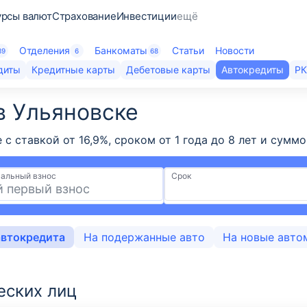
урсы валют
Страхование
Инвестиции
ещё
Отделения
Банкоматы
Статьи
Новости
39
6
68
диты
Кредитные карты
Дебетовые карты
Автокредиты
Р
в Ульяновске
е с ставкой от 16,9%, сроком от 1 года до 8 лет и су
альный взнос
Срок
автокредита
На подержанные авто
На новые авто
еских лиц