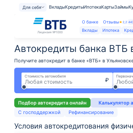
Вклады
Кредиты
Ипотека
Карты
Займы
К
Для себя
О банке
Отзывы
2,2
44
Вклады
Ипотека
Кре
Лицензия
№1000
Автокредиты банка ВТБ 
Получите автокредит в банке «ВТБ» в Ульяновск
Стоимость автомобиля
Первонач
₽
Подбор автокредита онлайн
Калькулятор 
С господдержкой
Рефинансирование
Условия автокредитования физич