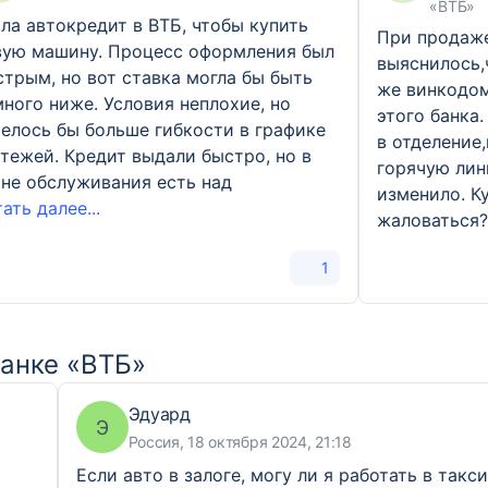
«ВТБ»
ла автокредит в ВТБ, чтобы купить
При продаж
вую машину. Процесс оформления был
выяснилось,
трым, но вот ставка могла бы быть
же винкодом
ного ниже. Условия неплохие, но
этого банка.
телось бы больше гибкости в графике
в отделение
тежей. Кредит выдали быстро, но в
горячую лин
ане обслуживания есть над
изменило. К
ать далее...
жаловаться
1
банке «ВТБ»
Эдуард
Э
Россия, 18 октября 2024, 21:18
Если авто в залоге, могу ли я работать в такс