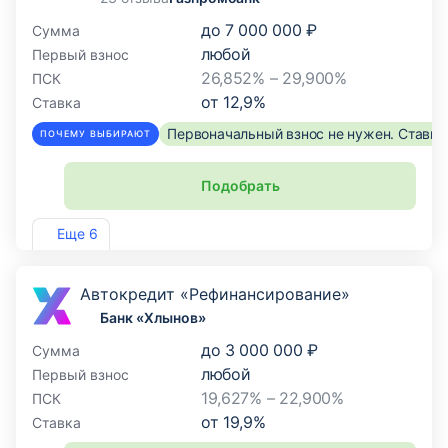
до
7 000 000 ₽
Сумма
любой
Первый взнос
26,852% – 29,900%
ПСК
от
12,9
%
Ставка
Первоначальный взнос не нужен. Ставка
ПОЧЕМУ ВЫБИРАЮТ
Подобрать
Лиц. №354
Еще 6
Автокредит «Рефинансирование»
Банк «Хлынов»
до
3 000 000 ₽
Сумма
любой
Первый взнос
19,627% – 22,900%
ПСК
от
19,9
%
Ставка