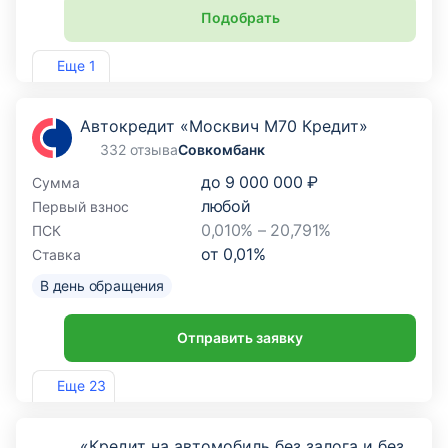
Подобрать
Лиц. №254
Еще 1
Автокредит «Москвич М70 Кредит»
332 отзыва
Совкомбанк
до
9 000 000 ₽
Сумма
любой
Первый взнос
0,010% – 20,791%
ПСК
от
0,01
%
Ставка
В день обращения
Отправить заявку
Лиц. №963
Еще 23
«Кредит на автомобиль без залога и без