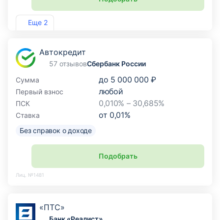
Лиц. №2733
Еще 2
Автокредит
57 отзывов
Сбербанк России
до
5 000 000 ₽
Сумма
любой
Первый взнос
0,010% – 30,685%
ПСК
от
0,01
%
Ставка
Без справок о доходе
Подобрать
Лиц. №1481
«ПТС»
Банк «Реалист»