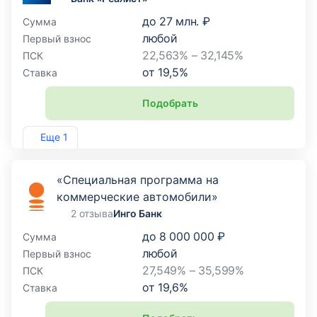
до
27 млн. ₽
Сумма
любой
Первый взнос
22,563% – 32,145%
ПСК
от
19,5
%
Ставка
Подобрать
Лиц. №2646
Еще 1
«Специальная программа на
коммерческие автомобили»
2 отзыва
Инго Банк
до
8 000 000 ₽
Сумма
любой
Первый взнос
27,549% – 35,599%
ПСК
от
19,6
%
Ставка