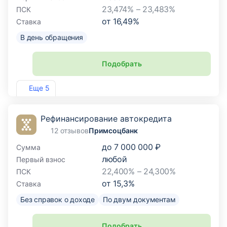
23,474% – 23,483%
ПСК
от
16,49
%
Ставка
В день обращения
Подобрать
Лиц. №1810
Еще 5
Рефинансирование автокредита
12 отзывов
Примсоцбанк
до
7 000 000 ₽
Сумма
любой
Первый взнос
22,400% – 24,300%
ПСК
от
15,3
%
Ставка
Без справок о доходе
По двум документам
Подобрать