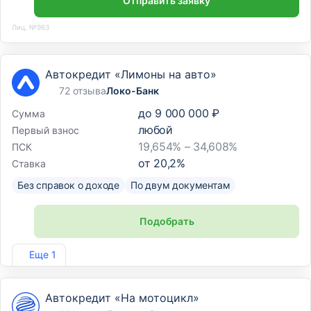
Отправить заявку
Лиц. №963
Автокредит «Лимоны на авто»
72 отзыва
Локо-Банк
до
9 000 000 ₽
Сумма
любой
Первый взнос
19,654% – 34,608%
ПСК
от
20,2
%
Ставка
Без справок о доходе
По двум документам
Подобрать
Лиц. №2707
Еще 1
Автокредит «На мотоцикл»