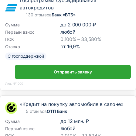
Госпрограмма субсидирования
автокредитов
130 отзывов
Банк «ВТБ»
до
2 000 000 ₽
Сумма
любой
Первый взнос
0,100% – 33,580%
ПСК
от
16,9
%
Ставка
С господдержкой
Отправить заявку
Лиц. №1000
«Кредит на покупку автомобиля в салоне»
5 отзывов
ОТП Банк
до
12 млн. ₽
Сумма
любой
Первый взнос
0,010% – 22,894%
ПСК