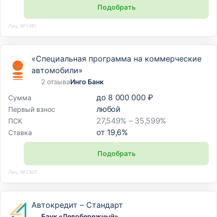
Подобрать
Лиц. №1481
«Специальная программа на коммерческие
автомобили»
2 отзыва
Инго Банк
до
8 000 000 ₽
Сумма
любой
Первый взнос
27,549% – 35,599%
ПСК
от
19,6
%
Ставка
Подобрать
Лиц. №2307
Автокредит – Стандарт
Банк «Левобережный»