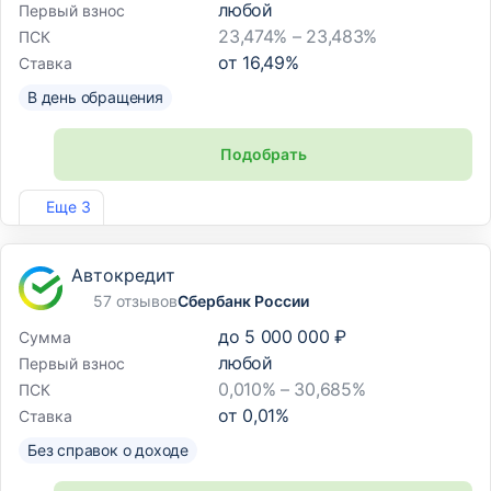
любой
Первый взнос
23,474% – 23,483%
ПСК
от
16,49
%
Ставка
В день обращения
Подобрать
Лиц. №1810
Еще 3
Автокредит
57 отзывов
Сбербанк России
до
5 000 000 ₽
Сумма
любой
Первый взнос
0,010% – 30,685%
ПСК
от
0,01
%
Ставка
Без справок о доходе