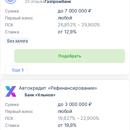
23 отзыва
Газпромбанк
до
7 000 000 ₽
Сумма
любой
Первый взнос
26,852% – 29,900%
ПСК
от
12,9
%
Ставка
Без залога
Подобрать
Лиц. №354
Еще 5
Автокредит «Рефинансирование»
Банк «Хлынов»
до
3 000 000 ₽
Сумма
любой
Первый взнос
19,627% – 22,900%
ПСК
от
19,9
%
Ставка