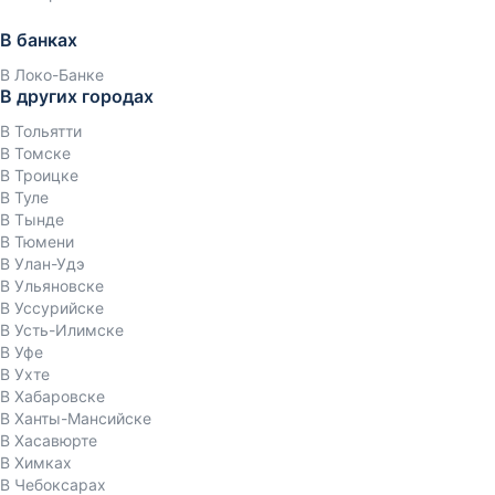
В банках
В Локо-Банке
В других городах
В Тольятти
В Томске
В Троицке
В Туле
В Тынде
В Тюмени
В Улан-Удэ
В Ульяновске
В Уссурийске
В Усть-Илимске
В Уфе
В Ухте
В Хабаровске
В Ханты-Мансийске
В Хасавюрте
В Химках
В Чебоксарах