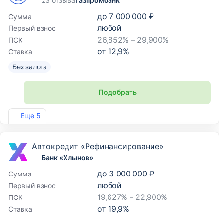
23 отзыва
Газпромбанк
до
7 000 000 ₽
Сумма
любой
Первый взнос
26,852% – 29,900%
ПСК
от
12,9
%
Ставка
Без залога
Подобрать
Лиц. №354
Еще 5
Автокредит «Рефинансирование»
Банк «Хлынов»
до
3 000 000 ₽
Сумма
любой
Первый взнос
19,627% – 22,900%
ПСК
от
19,9
%
Ставка