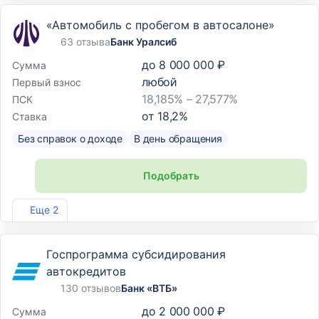
«Автомобиль с пробегом в автосалоне»
63 отзыва
Банк Уралсиб
до
8 000 000 ₽
Сумма
любой
Первый взнос
18,185% – 27,577%
ПСК
от
18,2
%
Ставка
Без справок о доходе
В день обращения
Подобрать
Лиц. №2275
Еще 2
Госпрограмма субсидирования
автокредитов
130 отзывов
Банк «ВТБ»
до
2 000 000 ₽
Сумма