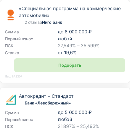
«Специальная программа на коммерческие
автомобили»
2 отзыва
Инго Банк
до
8 000 000 ₽
Сумма
любой
Первый взнос
27,549% – 35,599%
ПСК
от
19,6
%
Ставка
Подобрать
Лиц. №2307
Автокредит – Стандарт
Банк «Левобережный»
до
5 000 000 ₽
Сумма
любой
Первый взнос
21,897% – 25,493%
ПСК