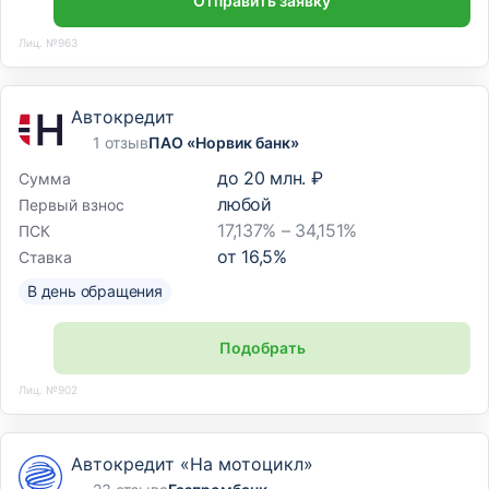
Отправить заявку
Лиц. №963
Автокредит
1 отзыв
ПАО «Норвик банк»
до
20 млн. ₽
Сумма
любой
Первый взнос
17,137% – 34,151%
ПСК
от
16,5
%
Ставка
В день обращения
Подобрать
Лиц. №902
Автокредит «На мотоцикл»