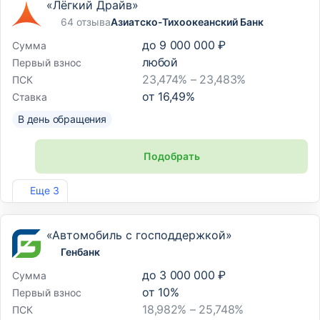
«Лёгкий Драйв»
64 отзыва
Азиатско-Тихоокеанский Банк
до
9 000 000 ₽
Сумма
любой
Первый взнос
23,474% – 23,483%
ПСК
от
16,49
%
Ставка
В день обращения
Подобрать
Лиц. №1810
Еще 3
«Автомобиль с господдержкой»
Генбанк
до
3 000 000 ₽
Сумма
от
10
%
Первый взнос
18,982% – 25,748%
ПСК