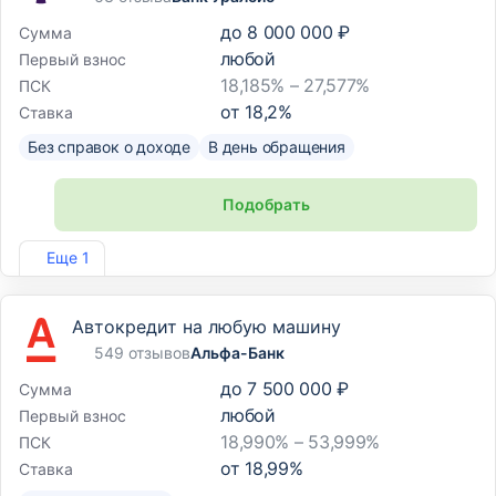
до
8 000 000 ₽
Сумма
любой
Первый взнос
18,185% – 27,577%
ПСК
от
18,2
%
Ставка
Без справок о доходе
В день обращения
Подобрать
Лиц. №2275
Еще 1
Автокредит на любую машину
549 отзывов
Альфа-Банк
до
7 500 000 ₽
Сумма
любой
Первый взнос
18,990% – 53,999%
ПСК
от
18,99
%
Ставка