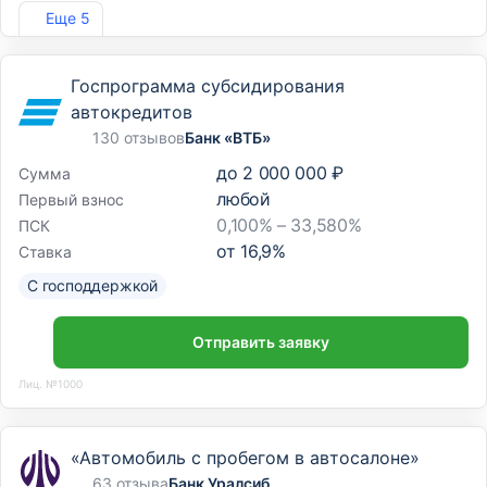
Лиц. №354
Еще 5
Госпрограмма субсидирования
автокредитов
130 отзывов
Банк «ВТБ»
до
2 000 000 ₽
Сумма
любой
Первый взнос
0,100% – 33,580%
ПСК
от
16,9
%
Ставка
С господдержкой
Отправить заявку
Лиц. №1000
«Автомобиль с пробегом в автосалоне»
63 отзыва
Банк Уралсиб