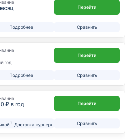
ивание
Перейти
месяц
Подробнее
Сравнить
ивание
Перейти
ый год
Подробнее
Сравнить
ивание
Перейти
90
₽ в год
Подробнее
Сравнить
чкой
Доставка курьером