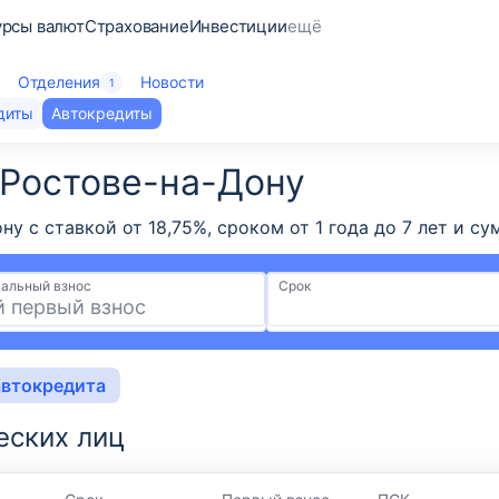
урсы валют
Страхование
Инвестиции
ещё
Отделения
Новости
1
диты
Автокредиты
 Ростове-на-Дону
ону с ставкой от 18,75%, сроком от 1 года до 7 лет и
альный взнос
Срок
автокредита
еских лиц