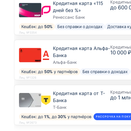
Кредитны
Кредитная карта «115
до
600 
дней без %»
Ренессанс Банк
Кешбэк: до
50%
Без справки о доходах
Доставка к
Лиц. №3354
Кредитны
Кредитная карта Альфа-
10 000 
Банка
Альфа-Банк
Кешбэк: до
50%
у партнёров
Без справки о доходах
Лиц. №1326
Кредитны
Кредитная карта от Т-
до
1 млн
Банка
Т-Банк
Кешбэк: до
1%
, до
30%
у партнёров
РАССРОЧКА НА ПОКУ
Лиц. №2673