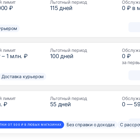
й лимит
Льготный период
Обслуж
000 ₽
115
дней
0 ₽ в 
урьером
й лимит
Льготный период
Обслуж
₽
–
1 млн. ₽
100
дней
0 ₽
за перв
Доставка курьером
й лимит
Льготный период
Обслуж
. ₽
55
дней
0 —
5
Без справки о доходах
С рассро
ПКИ ОТ 500 ₽ В ЛЮБЫХ МАГАЗИНАХ