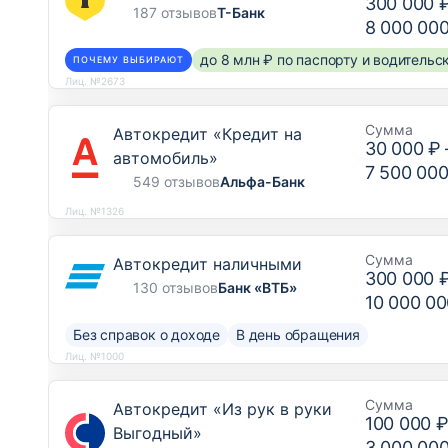
300 000 
187 отзывов
Т-Банк
8 000 00
до 8 млн ₽ по паспорту и водитель
ПОЧЕМУ ВЫБИРАЮТ
Лиц. №2673
Сумма
Автокредит «Кредит на
30 000 ₽
автомобиль»
7 500 000
549 отзывов
Альфа-Банк
Лиц. №1326
Сумма
Автокредит наличными
300 000 
130 отзывов
Банк «ВТБ»
10 000 00
Без справок о доходе
В день обращения
Лиц. №1000
Сумма
Автокредит «Из рук в руки
100 000 
Выгодный»
3 000 00