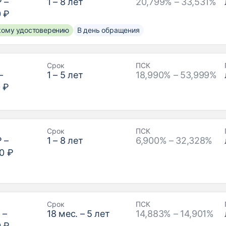
₽
–
1
–
8
лет
20,799% – 33,531%
0 ₽
скому удостоверению
В день обращения
Срок
ПСК
–
1
–
5
лет
18,990% – 53,999%
 ₽
Срок
ПСК
₽
–
1
–
8
лет
6,900% – 32,328%
0 ₽
Срок
ПСК
₽
–
18
мес. –
5
лет
14,883% – 14,901%
0 ₽