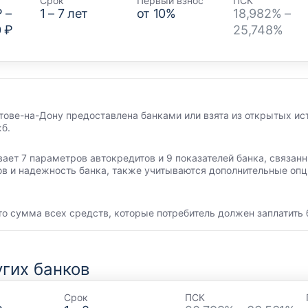
Срок
Первый взнос
ПСК
₽
–
1
–
7
лет
от
10
%
18,982% –
0 ₽
25,748%
тове-на-Дону предоставлена банками или взята из открытых ис
б.
вает 7 параметров автокредитов и 9 показателей банка, связа
ов и надежность банка, также учитываются дополнительные опц
то сумма всех средств, которые потребитель должен заплатить 
гих банков
Срок
ПСК