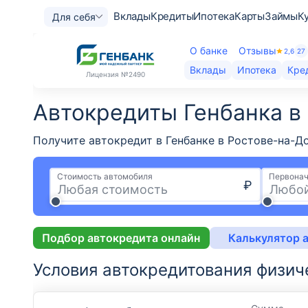
Вклады
Кредиты
Ипотека
Карты
Займы
К
Для себя
О банке
Отзывы
2,6
27
Вклады
Ипотека
Кре
Лицензия
№2490
Автокредиты Генбанка​ в
Получите автокредит в Генбанке в Ростове-на-Д
Стоимость автомобиля
Первонач
₽
Подбор автокредита онлайн
Калькулятор 
Условия автокредитования физич