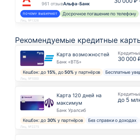
30 000 ₽
961 отзыв
Альфа-Банк
Досрочное погашение по телефону
ПОЧЕМУ ВЫБИРАЮТ
Лиц. №1326
Рекомендуемые кредитные карты
Кредитны
Карта возможностей
30 000 
Банк «ВТБ»
Кешбэк: до
15%
, до
50%
у партнёров
Бесплатные уве
Лиц. №1000
Кредитны
Карта 120 дней на
до
5 млн
максимум
Банк Уралсиб
Кешбэк: до
30%
у партнёров
Без справки о доходах
Лиц. №2275