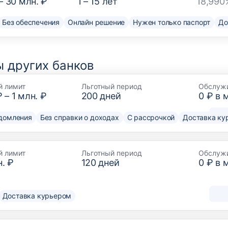
–
30 млн. ₽
1
–
15
лет
18,990
Без обеспечения
Онлайн решение
Нужен только паспорт
До
 других банков
й лимит
Льготный период
Обслуж
₽
–
1 млн. ₽
200
дней
0 ₽ в 
домления
Без справки о доходах
С рассрочкой
Доставка ку
й лимит
Льготный период
Обслуж
. ₽
120
дней
0 ₽ в 
Доставка курьером