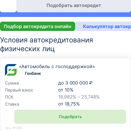
Подобрать автокредит
Подбор автокредита онлайн
Калькулятор авток
Условия автокредитования
физических лиц
«Автомобиль с господдержкой»
Генбанк
до
3 000 000 ₽
Сумма
от
10
%
Первый взнос
18,982% – 25,748%
ПСК
от
18,75
%
Ставка
Подобрать
Лиц. №2490