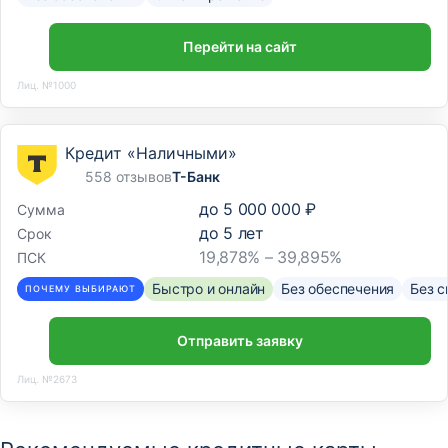
Перейти на сайт
Лиц. №1000
Кредит «Наличными»
558 отзывов
Т-Банк
до
5 000 000 ₽
Сумма
до
5
лет
Срок
19,878% – 39,895%
ПСК
Быстро и онлайн
Без обеспечения
Без с
ПОЧЕМУ ВЫБИРАЮТ
Отправить заявку
Лиц. №2673