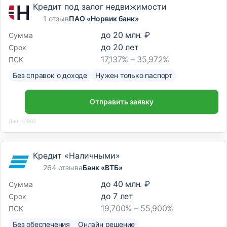
Кредит под залог недвижимости
1 отзыв
ПАО «Норвик банк»
до
20 млн. ₽
Сумма
до
20
лет
Срок
17,137% – 35,972%
ПСК
Без справок о доходе
Нужен только паспорт
Отправить заявку
Лиц. №902
Кредит «Наличными»
264 отзыва
Банк «ВТБ»
до
40 млн. ₽
Сумма
до
7
лет
Срок
19,700% – 55,900%
ПСК
Без обеспечения
Онлайн решение