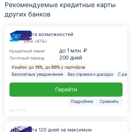
Рекомендуемые кредитные карты
других банков
Карта возможностей
Банк «ВТБ»
до
1 млн. ₽
Кредитный лимит
200
дней
Льготный период
Кэшбек: до
15%
, до
50%
у партнёров
Бесплатные уведомления
Без справки о доходах
С расс
Перейти
Подробнее
Сравнить
Лиц. №1000
Карта 120 дней на максимум