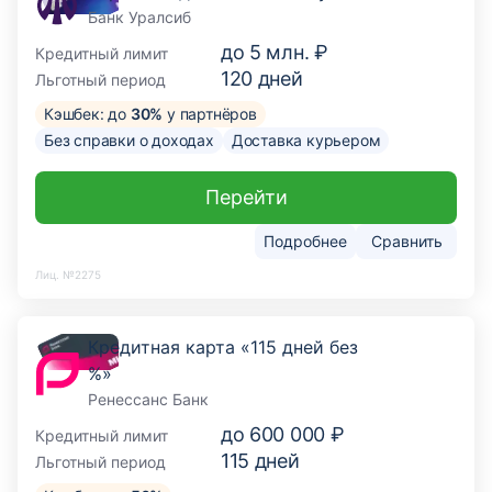
Банк Уралсиб
до
5 млн. ₽
Кредитный лимит
120
дней
Льготный период
Кэшбек: до
30%
у партнёров
Без справки о доходах
Доставка курьером
Перейти
Подробнее
Сравнить
Лиц. №2275
Кредитная карта «115 дней без
%»
Ренессанс Банк
до
600 000 ₽
Кредитный лимит
115
дней
Льготный период