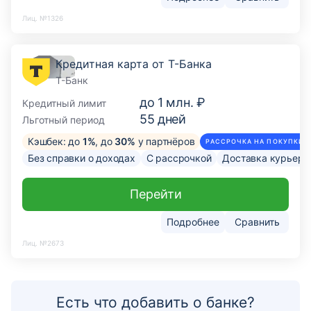
Лиц. №1326
Кредитная карта от Т-Банка
Т-Банк
до
1 млн. ₽
Кредитный лимит
55
дней
Льготный период
Кэшбек: до
1%
, до
30%
у партнёров
РАССРОЧКА НА ПОКУПКИ О
Без справки о доходах
С рассрочкой
Доставка курьер
Перейти
Подробнее
Сравнить
Лиц. №2673
Есть что добавить о банке?