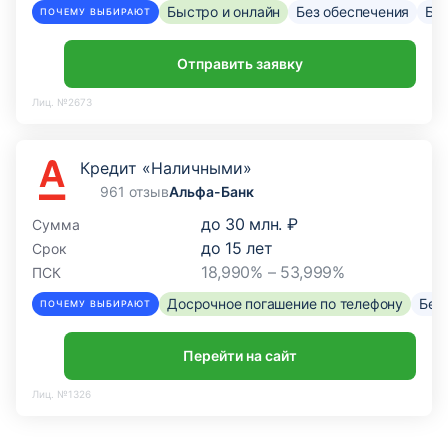
Быстро и онлайн
Без обеспечения
Без
ПОЧЕМУ ВЫБИРАЮТ
Отправить заявку
Лиц. №2673
Кредит «Наличными»
961 отзыв
Альфа-Банк
до
30 млн. ₽
Сумма
до
15
лет
Срок
18,990% – 53,999%
ПСК
Досрочное погашение по телефону
Без
ПОЧЕМУ ВЫБИРАЮТ
Перейти на сайт
Лиц. №1326