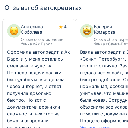
Отзывы об автокредитах
Анжелика
4
Валерия
Соболева
Комарова
Отзыв об автокредите
Отзыв об автокре
банка «Ак Барс»
банка «Санкт-Пе
Оформила автокредит в Ак
Взяла автокредит в 
Барс, и у меня остались
«Санкт-Петербург», 
смешанные чувства.
прошло отлично. Зая
Процесс подачи заявки
подала через сайт, в
был удобным: всё делала
быстро одобрили. С
через интернет, и ответ
нормальная, особен
получила довольно
учитывая, что маши
быстро. Но вот с
была новая. Сотруд
документами возникли
объяснили все услов
сложности: некоторые
помогли с документ
бумаги запросили
Процесс оформлени
несколько раз,
Читать далее...