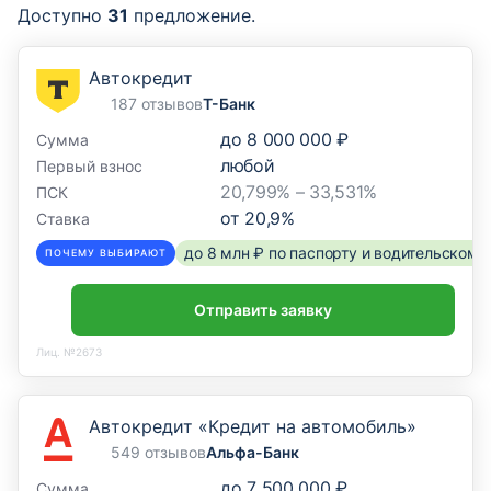
Доступно
31
предложение.
Автокредит
187 отзывов
Т-Банк
до
8 000 000 ₽
Сумма
любой
Первый взнос
20,799% – 33,531%
ПСК
от
20,9
%
Ставка
до 8 млн ₽ по паспорту и водительском
ПОЧЕМУ ВЫБИРАЮТ
Отправить заявку
Лиц. №2673
Автокредит «Кредит на автомобиль»
549 отзывов
Альфа-Банк
до
7 500 000 ₽
Сумма