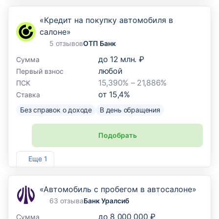
«Кредит на покупку автомобиля в
салоне»
5 отзывов
ОТП Банк
до
12 млн. ₽
Сумма
любой
Первый взнос
15,390% – 21,886%
ПСК
от
15,4
%
Ставка
Без справок о доходе
В день обращения
Подобрать
Лиц. №2766
Еще 1
«Автомобиль с пробегом в автосалоне»
63 отзыва
Банк Уралсиб
до
8 000 000 ₽
Сумма