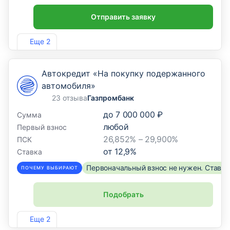
Отправить заявку
Лиц. №963
Еще 2
Автокредит «На покупку подержанного
автомобиля»
23 отзыва
Газпромбанк
до
7 000 000 ₽
Сумма
любой
Первый взнос
26,852% – 29,900%
ПСК
от
12,9
%
Ставка
Первоначальный взнос не нужен. Ставка
ПОЧЕМУ ВЫБИРАЮТ
Подобрать
Лиц. №354
Еще 2