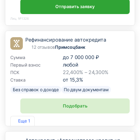
Отправить заявку
Лиц. №1326
Рефинансирование автокредита
12 отзывов
Примсоцбанк
до
7 000 000 ₽
Сумма
любой
Первый взнос
22,400% – 24,300%
ПСК
от
15,3
%
Ставка
Без справок о доходе
По двум документам
Подобрать
Лиц. №2733
Еще 1