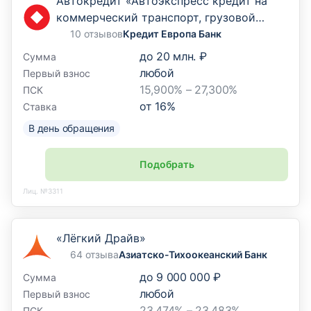
Автокредит «Автоэкспресс кредит на
коммерческий транспорт, грузовой
транспорт и спецтехнику»
10 отзывов
Кредит Европа Банк
до
20 млн. ₽
Сумма
любой
Первый взнос
15,900% – 27,300%
ПСК
от
16
%
Ставка
В день обращения
Подобрать
Лиц. №3311
«Лёгкий Драйв»
64 отзыва
Азиатско-Тихоокеанский Банк
до
9 000 000 ₽
Сумма
любой
Первый взнос
23,474% – 23,483%
ПСК