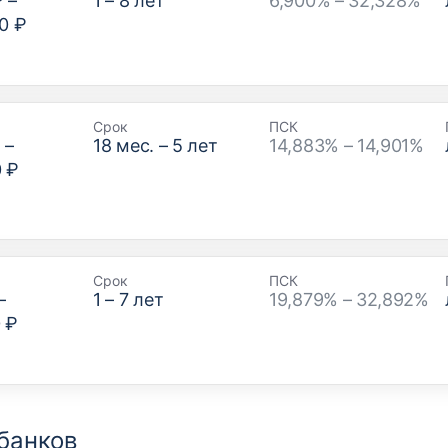
₽
–
1
–
8
лет
6,900% – 32,328%
0 ₽
Срок
ПСК
₽
–
18
мес. –
5
лет
14,883% – 14,901%
0 ₽
Срок
ПСК
–
1
–
7
лет
19,879% – 32,892%
 ₽
банков