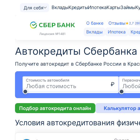
Вклады
Кредиты
Ипотека
Карты
Займы
К
Для себя
О банке
Отзывы
2,7
29
Вклады
Ипотека
Кре
Лицензия
№1481
Автокредиты Сбербанка 
Получите автокредит в Сбербанке России в Крас
Стоимость автомобиля
Первонач
₽
Подбор автокредита онлайн
Калькулятор 
Условия автокредитования физич