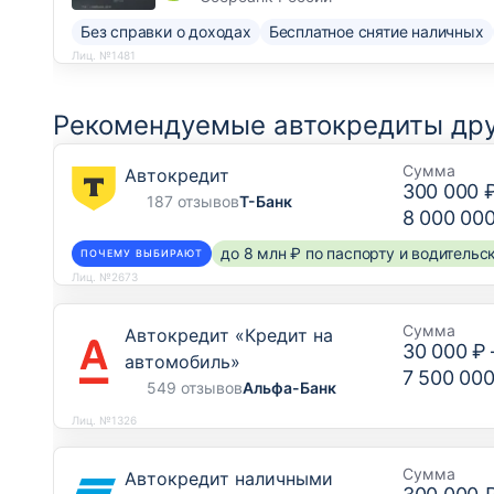
Без справки о доходах
Бесплатное снятие наличных
Лиц. №1481
Рекомендуемые автокредиты дру
Сумма
Автокредит
300 000 
187 отзывов
Т-Банк
8 000 00
до 8 млн ₽ по паспорту и водитель
ПОЧЕМУ ВЫБИРАЮТ
Лиц. №2673
Сумма
Автокредит «Кредит на
30 000 ₽
автомобиль»
7 500 000
549 отзывов
Альфа-Банк
Лиц. №1326
Сумма
Автокредит наличными