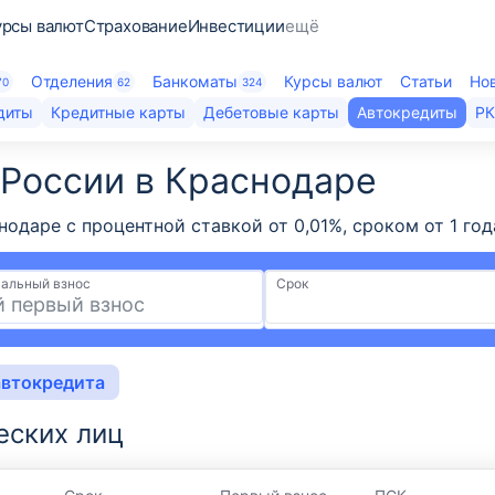
урсы валют
Страхование
Инвестиции
ещё
Отделения
Банкоматы
Курсы валют
Статьи
Но
70
62
324
диты
Кредитные карты
Дебетовые карты
Автокредиты
Р
России​ в Краснодаре
нодаре с процентной ставкой от 0,01%, сроком от 1 го
альный взнос
Срок
автокредита
еских лиц