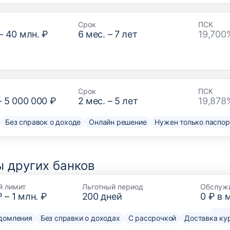
Срок
ПСК
–
40 млн. ₽
6
мес. –
7
лет
19,700
Срок
ПСК
–
5 000 000 ₽
2
мес. –
5
лет
19,878
Без справок о доходе
Онлайн решение
Нужен только паспор
 других банков
й лимит
Льготный период
Обслуж
₽
–
1 млн. ₽
200
дней
0 ₽ в 
домления
Без справки о доходах
С рассрочкой
Доставка ку