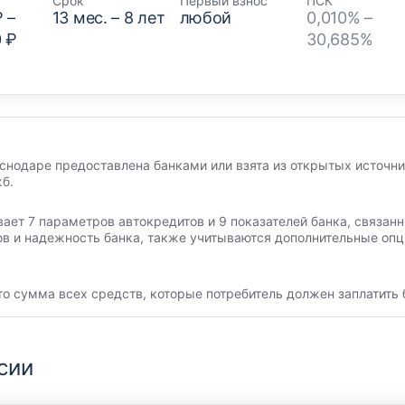
Срок
Первый взнос
ПСК
₽
–
13
мес. –
8
лет
любой
0,010% –
0 ₽
30,685%
снодаре предоставлена банками или взята из открытых источни
б.
вает 7 параметров автокредитов и 9 показателей банка, связа
ов и надежность банка, также учитываются дополнительные опц
то сумма всех средств, которые потребитель должен заплатить 
сии