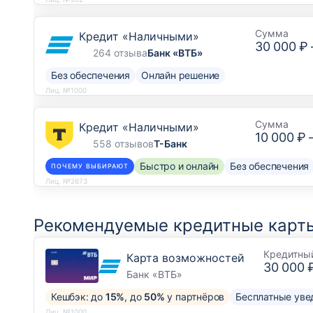
Сумма
Кредит «Наличными»
30 000 ₽
264 отзыва
Банк «ВТБ»
Без обеспечения
Онлайн решение
Лиц. №1000
Сумма
Кредит «Наличными»
10 000 ₽
558 отзывов
Т-Банк
Быстро и онлайн
Без обеспечения
ПОЧЕМУ ВЫБИРАЮТ
Лиц. №2673
Рекомендуемые кредитные карты
Кредитны
Карта возможностей
30 000 
Банк «ВТБ»
Кешбэк: до
15%
, до
50%
у партнёров
Бесплатные уве
Лиц. №1000