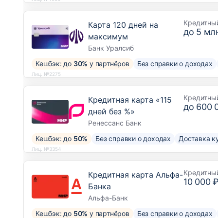
Кредитны
Карта 120 дней на
до
5 млн
максимум
Банк Уралсиб
Кешбэк: до
30%
у партнёров
Без справки о доходах
Лиц. №2275
Кредитны
Кредитная карта «115
до
600 
дней без %»
Ренессанс Банк
Кешбэк: до
50%
Без справки о доходах
Доставка к
Лиц. №3354
Кредитны
Кредитная карта Альфа-
10 000 
Банка
Альфа-Банк
Кешбэк: до
50%
у партнёров
Без справки о доходах