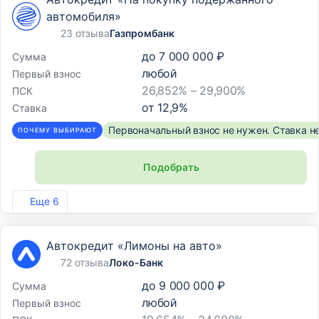
автомобиля»
23 отзыва
Газпромбанк
до
7 000 000 ₽
Сумма
любой
Первый взнос
26,852% – 29,900%
ПСК
от
12,9
%
Ставка
Первоначальный взнос не нужен. Ставка н
ПОЧЕМУ ВЫБИРАЮТ
Подобрать
Лиц. №354
Еще 6
Автокредит «Лимоны на авто»
72 отзыва
Локо-Банк
до
9 000 000 ₽
Сумма
любой
Первый взнос