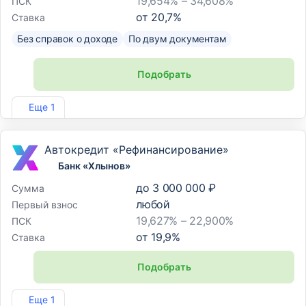
19,654% – 34,608%
ПСК
от
20,7
%
Ставка
Без справок о доходе
По двум документам
Подобрать
Лиц. №2707
Еще 1
Автокредит «Рефинансирование»
Банк «Хлынов»
до
3 000 000 ₽
Сумма
любой
Первый взнос
19,627% – 22,900%
ПСК
от
19,9
%
Ставка
Подобрать
Лиц. №254
Еще 1