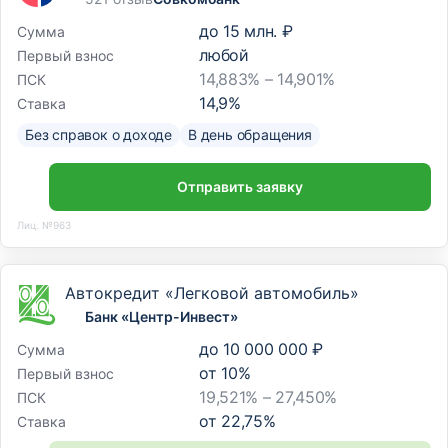
до
15 млн. ₽
Сумма
любой
Первый взнос
14,883% – 14,901%
ПСК
14,9
%
Ставка
Без справок о доходе
В день обращения
Отправить заявку
Лиц. №963
Автокредит «Легковой автомобиль»
Банк «Центр-Инвест»
до
10 000 000 ₽
Сумма
от
10
%
Первый взнос
19,521% – 27,450%
ПСК
от
22,75
%
Ставка