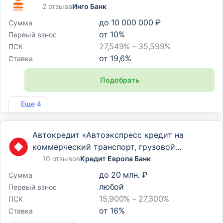
2 отзыва
Инго Банк
до
10 000 000 ₽
Сумма
от
10
%
Первый взнос
27,549% – 35,599%
ПСК
от
19,6
%
Ставка
Подобрать
Лиц. №2307
Еще 4
Автокредит «Автоэкспресс кредит на
коммерческий транспорт, грузовой
транспорт и спецтехнику»
10 отзывов
Кредит Европа Банк
до
20 млн. ₽
Сумма
любой
Первый взнос
15,900% – 27,300%
ПСК
от
16
%
Ставка