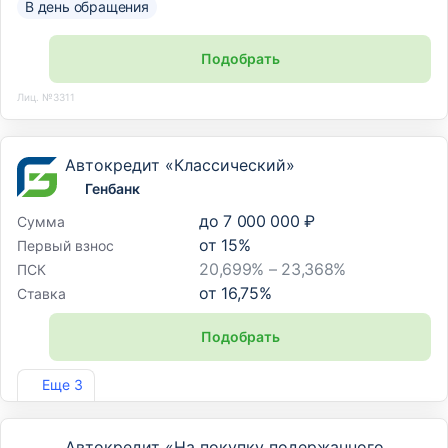
В день обращения
Подобрать
Лиц. №3311
Автокредит «Классический»
Генбанк
до
7 000 000 ₽
Сумма
от
15
%
Первый взнос
20,699% – 23,368%
ПСК
от
16,75
%
Ставка
Подобрать
Лиц. №2490
Еще 3
Автокредит «На покупку подержанного