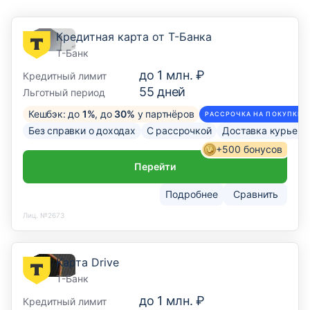
Кредитная карта от Т-Банка
Т-Банк
до
1 млн. ₽
Кредитный лимит
55
дней
Льготный период
Кешбэк: до
1%
, до
30%
у партнёров
РАССРОЧКА НА ПОКУПКИ О
Без справки о доходах
С рассрочкой
Доставка курьер
+500 бонусов
Перейти
Подробнее
Сравнить
Лиц. №2673
Карта Drive
Т-Банк
до
1 млн. ₽
Кредитный лимит