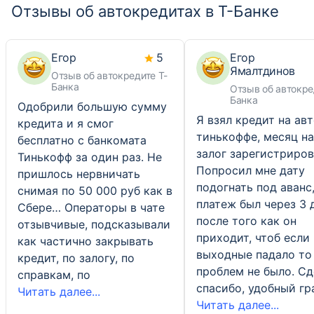
Отзывы об автокредитах в Т-Банке
Егор
5
Егор
Ямалтдинов
Отзыв об автокредите Т-
Банка
Отзыв об автокре
Банка
Одобрили большую сумму
Я взял кредит на авт
кредита и я смог
тинькоффе, месяц н
бесплатно с банкомата
залог зарегистриров
Тинькофф за один раз. Не
Попросил мне дату
пришлось нервничать
подогнать под аванс,
снимая по 50 000 руб как в
платеж был через 3 
Сбере… Операторы в чате
после того как он
отзывчивые, подсказывали
приходит, чтоб если
как частично закрывать
выходные падало то
кредит, по залогу, по
проблем не было. Сд
справкам, по
спасибо, удобный гр
Читать далее...
Читать далее...