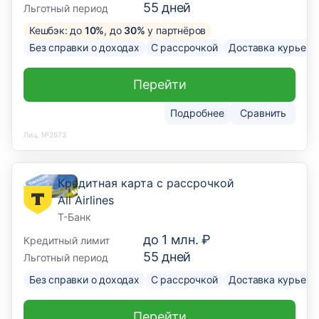
55
дней
Льготный период
Кешбэк: до
10%
, до
30%
у партнёров
Без справки о доходах
С рассрочкой
Доставка курьер
Перейти
Подробнее
Сравнить
Лиц. №2673
Кредитная карта с рассрочкой
All Airlines
Т-Банк
до
1 млн. ₽
Кредитный лимит
55
дней
Льготный период
Без справки о доходах
С рассрочкой
Доставка курьер
Перейти