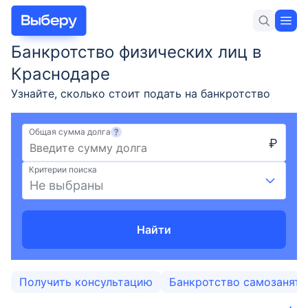
Банкротство физических лиц в
Для себя
Для бизнеса
Новости и статьи
Краснодаре
Узнайте, сколько стоит подать на банкротство
гражданина, условия оформления и требования
для объявления физического лица банкротом,
Общая сумма долга
₽
порядок процедуры в Краснодаре в 2026 году.
Вклады
Юридическая помощь в списании долгов по
Критерии поиска
кредитам.
Не выбраны
Кредиты
Ипотека
Найти
Карты
Получить консультацию
Банкротство самозанят
Займы