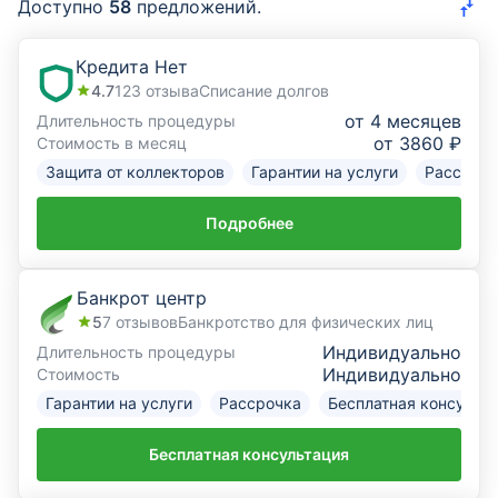
Доступно
58
предложений.
Курсы валют
Кредита Нет
4.7
123
отзыва
Списание долгов
Страхование
от 4 месяцев
Длительность процедуры
от 3860 ₽
Стоимость в месяц
Инвестиции
Защита от коллекторов
Гарантии на услуги
Рассрочк
ещё
Подробнее
Банкрот центр
5
7
отзывов
Банкротство для физических лиц
Индивидуально
Длительность процедуры
Индивидуально
Стоимость
Гарантии на услуги
Рассрочка
Бесплатная консульт
Бесплатная консультация