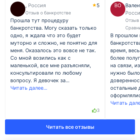
,
Россия
5
ВО
Вален
Росс
Отзыв о банкротстве
Прошла тут процедуру
Отзыв 
банкротства. Могу сказать только
Сравн
одно, я ждала что это будет
В прошлом 
муторно и сложно, не понятно для
банкротств
меня. Оказалось это вовсе не так.
время, весь
Со мной возились как с
более полу
маленькой, все мне разъясняли,
на связи, и
консультировали по любому
нужно было
вопросу. Я девочек за...
доверенност
Читать далее...
остальные 
оформлялись
Читать далее
3
Читать все отзывы