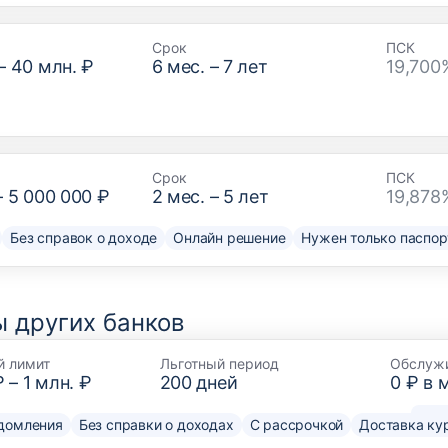
Срок
ПСК
–
40 млн. ₽
6
мес. –
7
лет
19,700
Срок
ПСК
–
5 000 000 ₽
2
мес. –
5
лет
19,878
Без справок о доходе
Онлайн решение
Нужен только паспор
 других банков
й лимит
Льготный период
Обслуж
₽
–
1 млн. ₽
200
дней
0 ₽ в 
домления
Без справки о доходах
С рассрочкой
Доставка ку