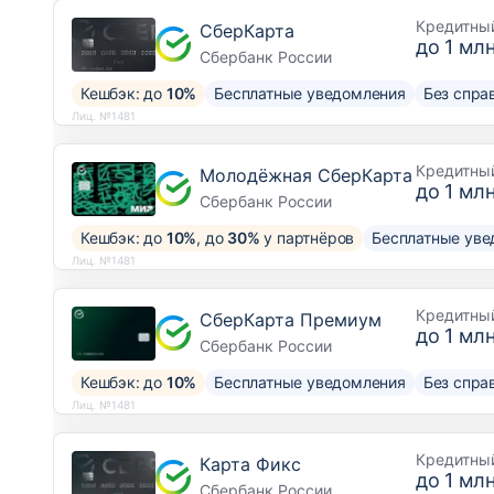
Кредитны
СберКарта
до
1 млн
Сбербанк России
Кешбэк: до
10%
Бесплатные уведомления
Без спра
Лиц. №1481
Кредитны
Молодёжная СберКарта
до
1 млн
Сбербанк России
Кешбэк: до
10%
, до
30%
у партнёров
Бесплатные уве
Лиц. №1481
Кредитны
СберКарта Премиум
до
1 млн
Сбербанк России
Кешбэк: до
10%
Бесплатные уведомления
Без спра
Лиц. №1481
Кредитны
Карта Фикс
до
1 млн
Сбербанк России