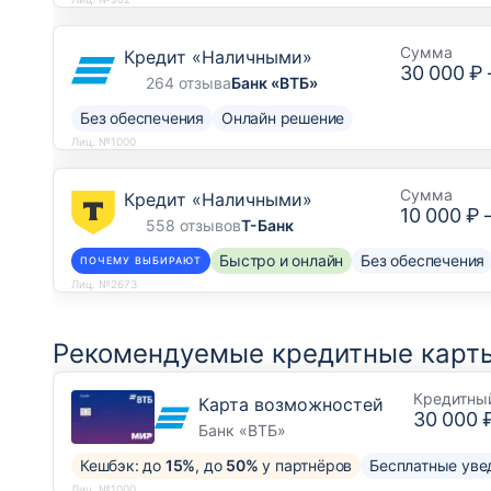
Сумма
Кредит «Наличными»
30 000 ₽
264 отзыва
Банк «ВТБ»
Без обеспечения
Онлайн решение
Лиц. №1000
Сумма
Кредит «Наличными»
10 000 ₽
558 отзывов
Т-Банк
Быстро и онлайн
Без обеспечения
ПОЧЕМУ ВЫБИРАЮТ
Лиц. №2673
Рекомендуемые кредитные карты
Кредитны
Карта возможностей
30 000 
Банк «ВТБ»
Кешбэк: до
15%
, до
50%
у партнёров
Бесплатные уве
Лиц. №1000