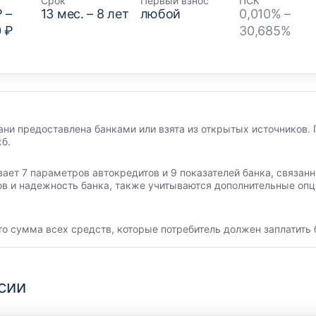
Срок
Первый взнос
ПСК
₽
–
13
мес. –
8
лет
любой
0,010% –
0 ₽
30,685%
ани предоставлена банками или взята из открытых источников. 
б.
вает 7 параметров автокредитов и 9 показателей банка, связа
ов и надежность банка, также учитываются дополнительные опц
то сумма всех средств, которые потребитель должен заплатить 
сии