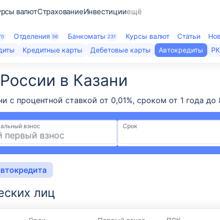
урсы валют
Страхование
Инвестиции
ещё
Отделения
Банкоматы
Курсы валют
Статьи
Но
70
56
231
диты
Кредитные карты
Дебетовые карты
Автокредиты
Р
оссии​ в Казани
ни с процентной ставкой от 0,01%, сроком от 1 года д
альный взнос
Срок
автокредита
еских лиц