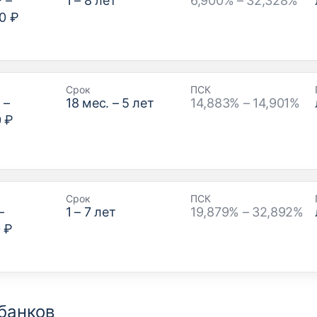
₽
–
1
–
8
лет
6,900% – 32,328%
0 ₽
Срок
ПСК
₽
–
18
мес. –
5
лет
14,883% – 14,901%
0 ₽
Срок
ПСК
–
1
–
7
лет
19,879% – 32,892%
 ₽
банков