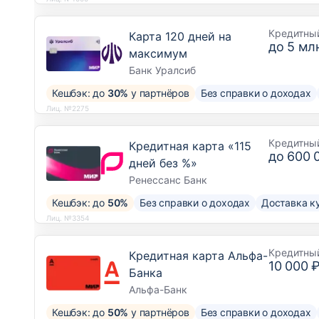
Кредитны
Карта 120 дней на
до
5 млн
максимум
Банк Уралсиб
Кешбэк: до
30%
у партнёров
Без справки о доходах
Лиц. №2275
Кредитны
Кредитная карта «115
до
600 
дней без %»
Ренессанс Банк
Кешбэк: до
50%
Без справки о доходах
Доставка к
Лиц. №3354
Кредитны
Кредитная карта Альфа-
10 000 
Банка
Альфа-Банк
Кешбэк: до
50%
у партнёров
Без справки о доходах