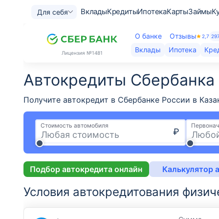
Вклады
Кредиты
Ипотека
Карты
Займы
К
Для себя
О банке
Отзывы
2,7
29
Вклады
Ипотека
Кре
Лицензия
№1481
Автокредиты Сбербанка Р
Получите автокредит в Сбербанке России в Каза
Стоимость автомобиля
Первонач
₽
Подбор автокредита онлайн
Калькулятор 
Условия автокредитования физич