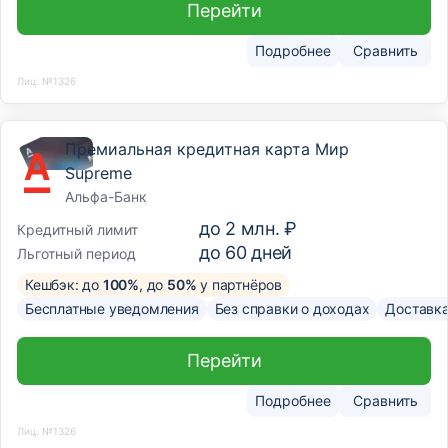
Перейти
Подробнее
Сравнить
Лиц. №1326
Премиальная кредитная карта Мир
Supreme
Альфа-Банк
до
2 млн. ₽
Кредитный лимит
до
60
дней
Льготный период
Кешбэк: до
100%
, до
50%
у партнёров
Бесплатные уведомления
Без справки о доходах
Доставк
Перейти
Подробнее
Сравнить
Лиц. №1326