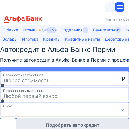
Лицензия
№1326
О банке
Отзывы
Отделения
Банкоматы
К
4,6
15856
8
42
Вклады
Ипотека
Кредиты
Кредитные карты
Дебетовые 
Автокредит в Альфа Банке Перми
Получите автокредит в Альфа-Банке в Перми с процент
Стоимость автомобиля
₽
Первоначальный взнос
Срок
Подобрать автокредит