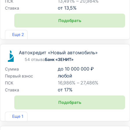
13,491% – 20,984%
ПСК
от
13,5
%
Ставка
Подобрать
Лиц. №485
Еще 2
Автокредит «Новый автомобиль»
54 отзыва
Банк «ЗЕНИТ»
до
10 000 000 ₽
Сумма
любой
Первый взнос
16,986% – 27,486%
ПСК
от
17
%
Ставка
Подобрать
Лиц. №3255
Еще 1