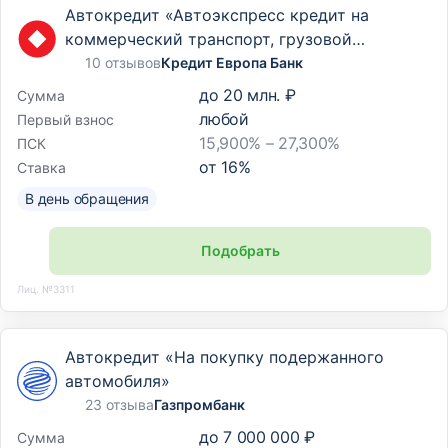
Автокредит «Автоэкспресс кредит на
коммерческий транспорт, грузовой
транспорт и спецтехнику»
10 отзывов
Кредит Европа Банк
до
20 млн. ₽
Сумма
любой
Первый взнос
15,900% – 27,300%
ПСК
от
16
%
Ставка
В день обращения
Подобрать
Лиц. №3311
Автокредит «На покупку подержанного
автомобиля»
23 отзыва
Газпромбанк
до
7 000 000 ₽
Сумма