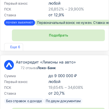
любой
Первый взнос
26,852% – 29,900%
ПСК
от
12,9
%
Ставка
Первоначальный взнос не нужен. Ставка н
ПОЧЕМУ ВЫБИРАЮТ
Подобрать
Лиц. №354
Еще 6
Автокредит «Лимоны на авто»
72 отзыва
Локо-Банк
до
9 000 000 ₽
Сумма
любой
Первый взнос
19,654% – 34,608%
ПСК
от
20,7
%
Ставка
Без справок о доходе
По двум документам