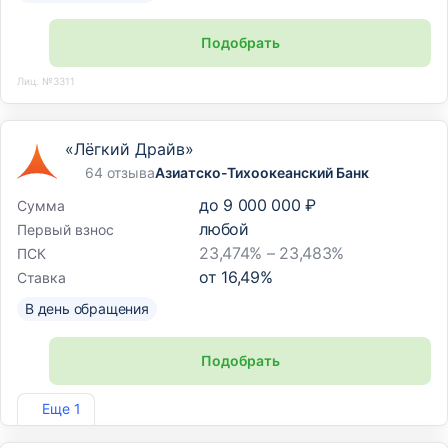
Подобрать
Лиц. №3311
«Лёгкий Драйв»
64 отзыва
Азиатско-Тихоокеанский Банк
до
9 000 000 ₽
Сумма
любой
Первый взнос
23,474% – 23,483%
ПСК
от
16,49
%
Ставка
В день обращения
Подобрать
Лиц. №1810
Еще 1