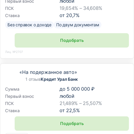
любой
Первый взнос
19,654% – 34,608%
ПСК
от
20,7
%
Ставка
Без справок о доходе
По двум документам
Подобрать
Лиц. №2707
«На подержанное авто»
1 отзыв
Кредит Урал Банк
до
5 000 000 ₽
Сумма
любой
Первый взнос
21,489% – 25,507%
ПСК
от
22,5
%
Ставка
Подобрать