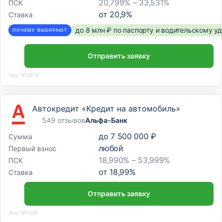
20,799% – 33,531%
ПСК
от
20,9
%
Ставка
до 8 млн ₽ по паспорту и водительскому 
ПОЧЕМУ ВЫБИРАЮТ
Отправить заявку
Лиц. №2673
Автокредит «Кредит на автомобиль»
549 отзывов
Альфа-Банк
до
7 500 000 ₽
Сумма
любой
Первый взнос
18,990% – 53,999%
ПСК
от
18,99
%
Ставка
Отправить заявку
Лиц. №1326