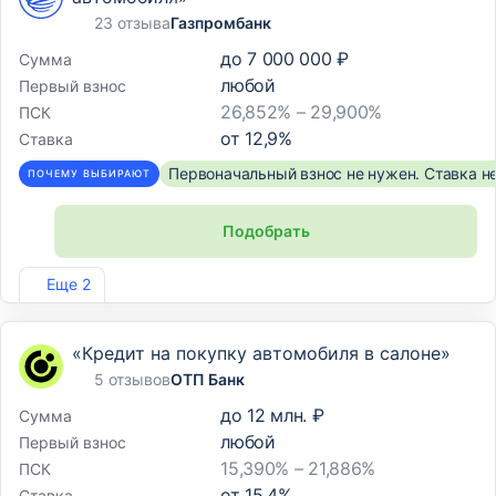
23 отзыва
Газпромбанк
до
7 000 000 ₽
Сумма
любой
Первый взнос
26,852% – 29,900%
ПСК
от
12,9
%
Ставка
Первоначальный взнос не нужен. Ставка н
ПОЧЕМУ ВЫБИРАЮТ
Подобрать
Лиц. №354
Еще 2
«Кредит на покупку автомобиля в салоне»
5 отзывов
ОТП Банк
до
12 млн. ₽
Сумма
любой
Первый взнос
15,390% – 21,886%
ПСК
от
15,4
%
Ставка