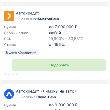
Автокредит
23 отзыва
БыстроБанк
до
7 000 000 ₽
Сумма
любой
Первый взнос
19,900% – 33,531%
ПСК
от
19,9
%
Ставка
В день обращения
Подобрать
Лиц. №1745
Автокредит «Лимоны на авто»
72 отзыва
Локо-Банк
до
9 000 000 ₽
Сумма