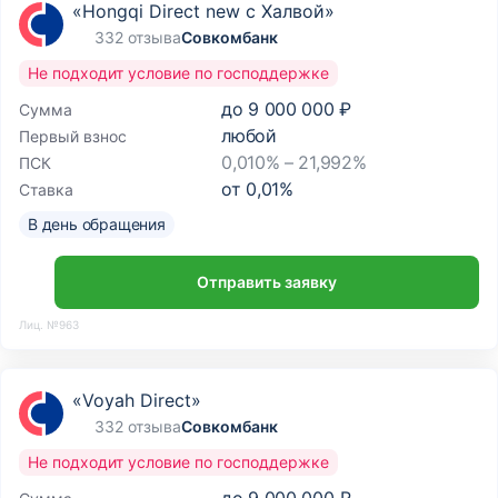
«Hongqi Direct new с Халвой»
332 отзыва
Совкомбанк
Не подходит условие по господдержке
до
9 000 000 ₽
Сумма
любой
Первый взнос
0,010% – 21,992%
ПСК
от
0,01
%
Ставка
В день обращения
Отправить заявку
Лиц. №963
«Voyah Direct»
332 отзыва
Совкомбанк
Не подходит условие по господдержке