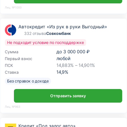
Лиц. №1000
Автокредит «Из рук в руки Выгодный»
332 отзыва
Совкомбанк
Не подходит условие по господдержке
до
3 000 000 ₽
Сумма
любой
Первый взнос
14,883% – 14,901%
ПСК
14,9
%
Ставка
Без справок о доходе
Отправить заявку
Лиц. №963
Кредит «Под залог авто»