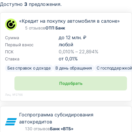
Доступно
3
предложения.
«Кредит на покупку автомобиля в салоне»
5 отзывов
ОТП Банк
до
12 млн. ₽
Сумма
любой
Первый взнос
0,010% – 22,894%
ПСК
от
0,01
%
Ставка
Без справок о доходе
В день обращения
С господдержкой
Подобрать
Лиц. №2766
Госпрограмма субсидирования
автокредитов
130 отзывов
Банк «ВТБ»