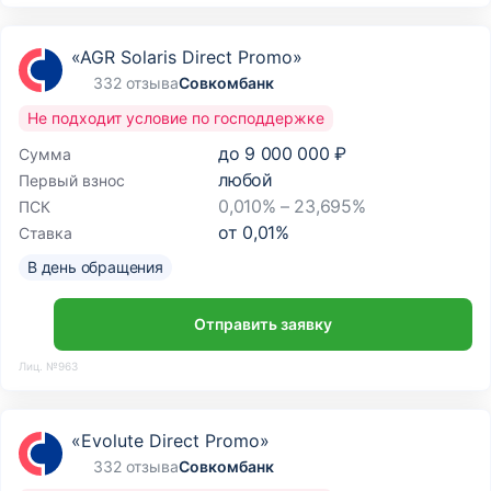
«AGR Solaris Direct Promo»
332 отзыва
Совкомбанк
Не подходит условие по господдержке
до
9 000 000 ₽
Сумма
любой
Первый взнос
0,010% – 23,695%
ПСК
от
0,01
%
Ставка
В день обращения
Отправить заявку
Лиц. №963
«Evolute Direct Promo»
332 отзыва
Совкомбанк