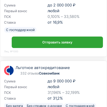
до
2 000 000 ₽
Сумма
любой
Первый взнос
0,100% – 33,580%
ПСК
от
16,9
%
Ставка
С господдержкой
Отправить заявку
Лиц. №1000
Льготное автокредитование
332 отзыва
Совкомбанк
до
9 000 000 ₽
Сумма
любой
Первый взнос
31,196% – 32,199%
ПСК
от
31,2
%
Ставка
Без залога
Без справок о доходе
С господдержкой