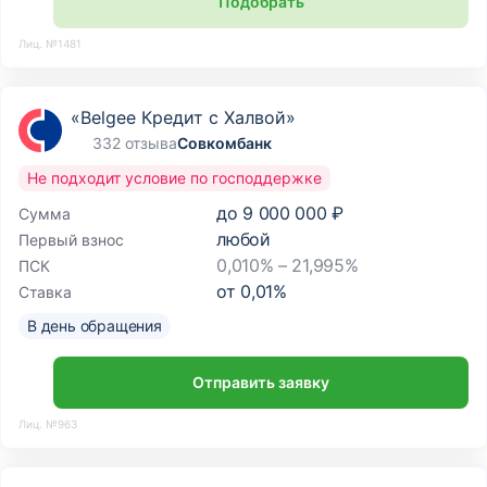
Подобрать
Лиц. №1481
«Belgee Кредит с Халвой»
332 отзыва
Совкомбанк
Не подходит условие по господдержке
до
9 000 000 ₽
Сумма
любой
Первый взнос
0,010% – 21,995%
ПСК
от
0,01
%
Ставка
В день обращения
Отправить заявку
Лиц. №963