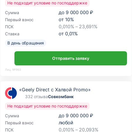
Не подходит условие по господдержке
до
9 000 000 ₽
Сумма
от
10
%
Первый взнос
0,010% – 23,691%
ПСК
от
0,01
%
Ставка
В день обращения
Отправить заявку
Лиц. №963
«Geely Direct с Халвой Promo»
332 отзыва
Совкомбанк
Не подходит условие по господдержке
до
9 000 000 ₽
Сумма
любой
Первый взнос
0,010% – 20,093%
ПСК