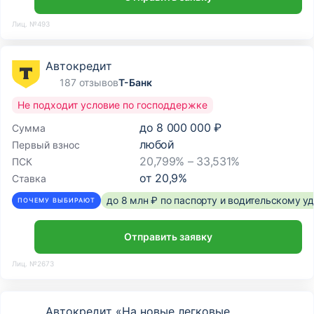
Лиц. №493
Автокредит
187 отзывов
Т-Банк
Не подходит условие по господдержке
до
8 000 000 ₽
Сумма
любой
Первый взнос
20,799% – 33,531%
ПСК
от
20,9
%
Ставка
до 8 млн ₽ по паспорту и водительскому 
ПОЧЕМУ ВЫБИРАЮТ
Отправить заявку
Лиц. №2673
Автокредит «На новые легковые