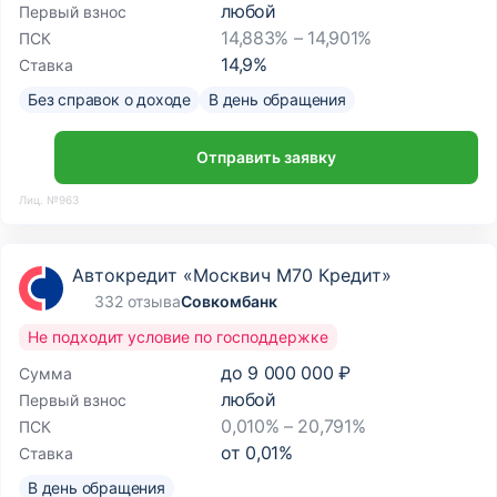
любой
Первый взнос
14,883% – 14,901%
ПСК
14,9
%
Ставка
Без справок о доходе
В день обращения
Отправить заявку
Лиц. №963
Автокредит «Москвич М70 Кредит»
332 отзыва
Совкомбанк
Не подходит условие по господдержке
до
9 000 000 ₽
Сумма
любой
Первый взнос
0,010% – 20,791%
ПСК
от
0,01
%
Ставка
В день обращения