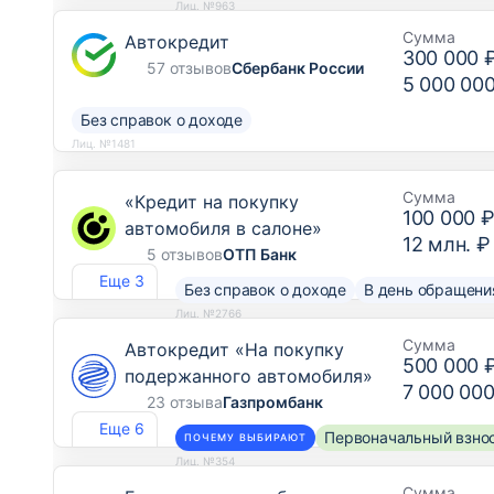
Лиц. №963
Сумма
Автокредит
300 000 
57 отзывов
Сбербанк России
5 000 00
Без справок о доходе
Лиц. №1481
Сумма
«Кредит на покупку
100 000 
автомобиля в салоне»
12 млн. ₽
5 отзывов
ОТП Банк
Еще 3
Без справок о доходе
В день обращени
Лиц. №2766
Сумма
Автокредит «На покупку
500 000 
подержанного автомобиля»
7 000 000
23 отзыва
Газпромбанк
Еще 6
Первоначальный взнос
ПОЧЕМУ ВЫБИРАЮТ
Лиц. №354
Сумма