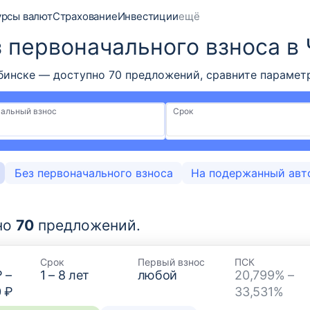
урсы валют
Страхование
Инвестиции
ещё
з первоначального взноса в
бинске — доступно 70 предложений, сравните параметр
альный взнос
Срок
Без первоначального взноса
На подержанный авт
но
70
предложений.
Срок
Первый взнос
ПСК
₽
–
1
–
8
лет
любой
20,799% –
0 ₽
33,531%