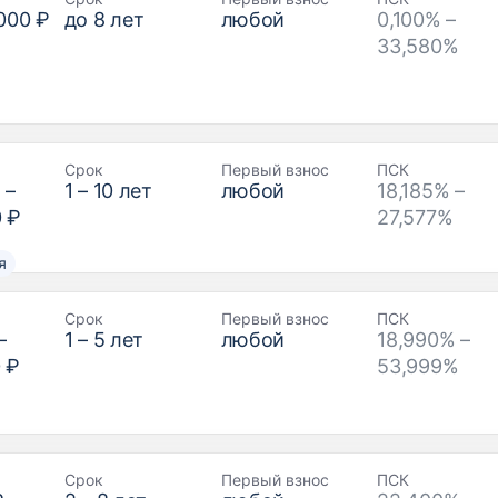
000 ₽
до
8
лет
любой
0,100% –
33,580%
Срок
Первый взнос
ПСК
₽
–
1
–
10
лет
любой
18,185% –
0 ₽
27,577%
я
Срок
Первый взнос
ПСК
–
1
–
5
лет
любой
18,990% –
 ₽
53,999%
Срок
Первый взнос
ПСК