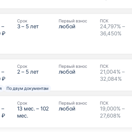
Срок
Первый взнос
ПСК
₽
–
3
–
5
лет
любой
24,797% –
0 ₽
36,450%
Срок
Первый взнос
ПСК
₽
–
2
–
5
лет
любой
21,004% –
0 ₽
32,084%
я
По двум документам
Срок
Первый взнос
ПСК
₽
–
13
мес. –
102
любой
19,000% –
 ₽
мес.
27,608%