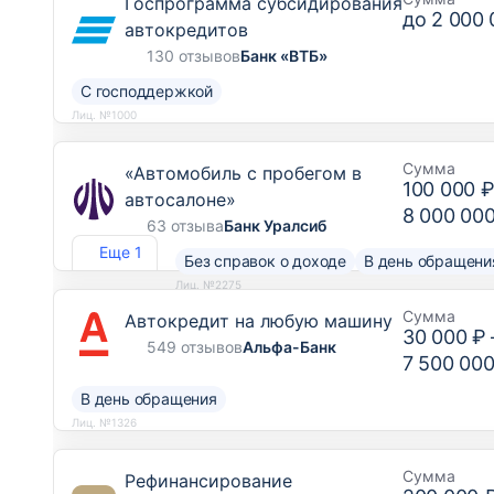
Госпрограмма субсидирования
до
2 000 
автокредитов
130 отзывов
Банк «ВТБ»
С господдержкой
Лиц. №1000
Сумма
«Автомобиль с пробегом в
100 000 
автосалоне»
8 000 00
63 отзыва
Банк Уралсиб
Еще 1
Без справок о доходе
В день обращени
Лиц. №2275
Сумма
Автокредит на любую машину
30 000 ₽
549 отзывов
Альфа-Банк
7 500 000
В день обращения
Лиц. №1326
Сумма
Рефинансирование