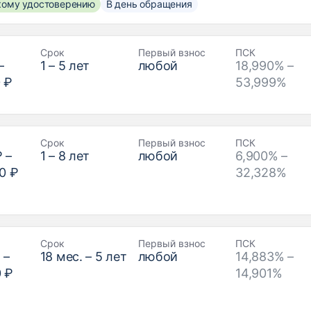
скому удостоверению
В день обращения
Срок
Первый взнос
ПСК
–
1
–
5
лет
любой
18,990% –
 ₽
53,999%
Срок
Первый взнос
ПСК
₽
–
1
–
8
лет
любой
6,900% –
0 ₽
32,328%
Срок
Первый взнос
ПСК
₽
–
18
мес. –
5
лет
любой
14,883% –
0 ₽
14,901%