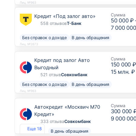
Лиц. №963
Сумма
Кредит «Под залог авто»
50 000 ₽
558 отзывов
Т-Банк
7 000 000
Без справок о доходе
В день обращения
Лиц. №2673
Сумма
Кредит под залог Авто
150 000 
Выгодный
15 млн. ₽
521 отзыв
Совкомбанк
Без справок о доходе
В день обращения
Лиц. №963
Сумма
Автокредит «Москвич М70
300 000 
Кредит»
9 000 00
333 отзыва
Совкомбанк
Еще 18
В день обращения