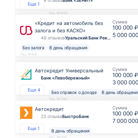
54 отзыва
Банк «ЗЕНИТ»
Еще 1
Лиц. №3255
Сумма
«Кредит на автомобиль без
100 000 
залога и без КАСКО»
5 000 00
49 отзывов
Уральский Банк Реконструкции и Развития
Без залога
В день обращения
Лиц. №429
Сумма
Автокредит Универсальный
100 000 
Банк «Левобережный»
3 000 00
Еще 4
Без справок о доходе
В день обращени
Лиц. №1343
Сумма
Автокредит
100 000 
23 отзыва
БыстроБанк
7 000 000
Еще 1
В день обращения
Лиц. №1745