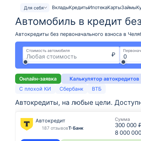
Вклады
Кредиты
Ипотека
Карты
Займы
К
Для себя
Автомобиль в кредит бе
Автокредиты без первоначального взноса в Челя
Стоимость автомобиля
Первонач
₽
Онлайн-заявка
Калькулятор автокредитов
С плохой КИ
Сбербанк
ВТБ
Автокредиты, на любые цели.
Доступ
Сумма
Автокредит
300 000 
187 отзывов
Т-Банк
8 000 00