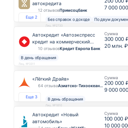
200 000 
автокредита
7 000 000
12 отзывов
Примсоцбанк
Еще 2
Без справок о доходе
По двум докуме
Лиц. №2733
Сумма
Автокредит «Автоэкспресс
300 000 
кредит на коммерческий
20 млн. ₽
транспорт, грузовой транспорт
10 отзывов
Кредит Европа Банк
и спецтехнику»
В день обращения
Лиц. №3311
Сумма
«Лёгкий Драйв»
200 000 
64 отзыва
Азиатско-Тихоокеанский Банк
9 000 00
Еще 3
В день обращения
Лиц. №1810
Сумма
Автокредит «Новый
100 000 
автомобиль»
10 000 00