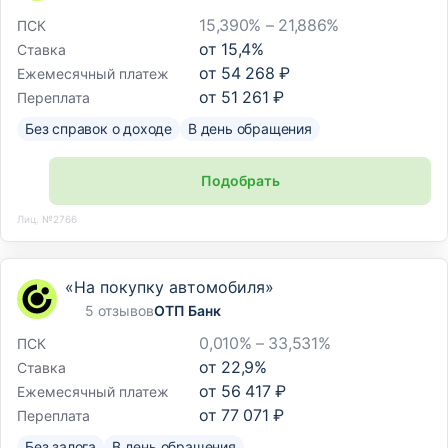
15,390% – 21,886%
ПСК
от
15,4
%
Ставка
от
54 268 ₽
Ежемесячный платеж
от
51 261 ₽
Переплата
Без справок о доходе
В день обращения
Подобрать
Лиц. №2766
«На покупку автомобиля»
5 отзывов
ОТП Банк
0,010% – 33,531%
ПСК
от
22,9
%
Ставка
от
56 417 ₽
Ежемесячный платеж
от
77 071 ₽
Переплата
Без залога
В день обращения