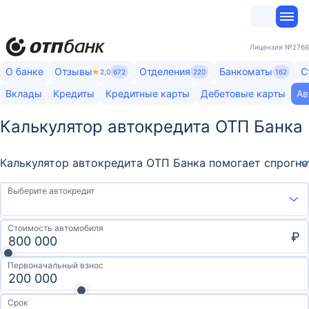
Лицензия
№2766
О банке
Отзывы
Отделения
Банкоматы
С
2,0
672
220
162
Вклады
Кредиты
Кредитные карты
Дебетовые карты
Ав
Калькулятор автокредита ОТП Банка
Калькулятор автокредита ОТП Банка помогает спрогноз
Выберите автокредит
Стоимость автомобиля
₽
Первоначальный взнос
Срок