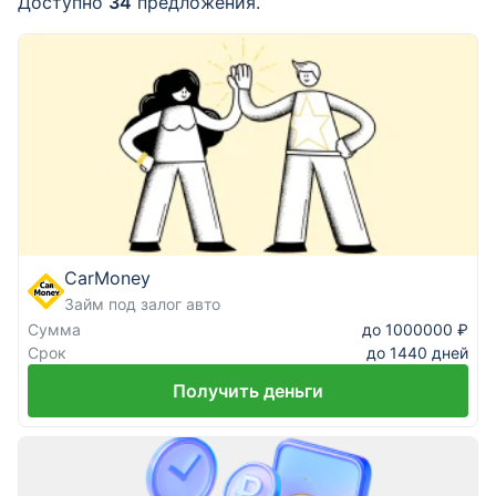
Доступно
34
предложения.
Курсы валют
Страхование
Инвестиции
ещё
CarMoney
Займ под залог авто
Сумма
до 1000000 ₽
Срок
до 1440 дней
Получить деньги